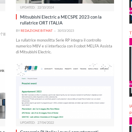
UPDATED:
22/10/2024
Mitsubishi Electric a MECSPE 2023 con la
rullatrice ORT ITALIA
BY
REDAZIONE BITMAT
30/03/2023
T
? Il
La rullatrice monoslitta Serie RP integra il controllo
numerico M8V e si interfaccia con il cobot MELFA Assista
di Mitsubishi Electric.
I
p
UPDATED:
27/04/2022