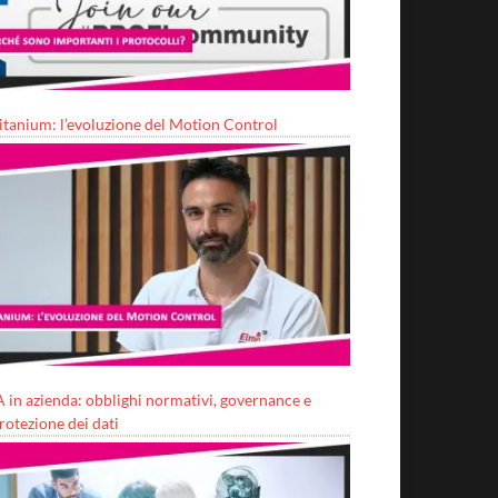
itanium: l’evoluzione del Motion Control
A in azienda: obblighi normativi, governance e
rotezione dei dati