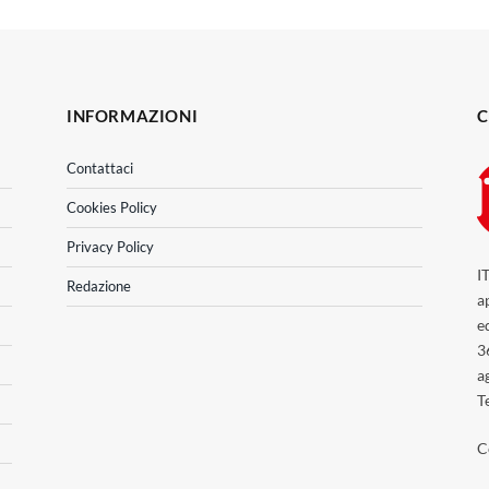
INFORMAZIONI
C
Contattaci
Cookies Policy
Privacy Policy
I
Redazione
a
e
3
a
T
C