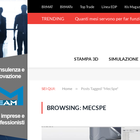
BitMAT
BitMATv
Top Trade
Linea EDP
Itis Magaz
TRENDING
Quanti mesi servono per far funz
STAMPA 3D
SIMULAZIONE
SEI QUI:
Home
»
Posts Tagged "MecSpe"
BROWSING:
MECSPE