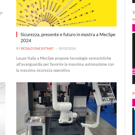
T
2ª
s
Sicurezza, presente e futuro in mostra a MecSpe
2024
BY
REDAZIONE BITMAT
05/03/2024
Leuze Italia a MecSpe propone tecnologie sensoristiche
all’avanguardia per favorire la massima automazione con
la massima sicurezza operativa
P