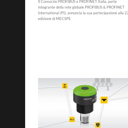
Il Consorzio PROFIBUS e PROFINET Italia, parte
integrante della rete globale PROFIBUS & PROFINET
International (PI), annuncia la sua partecipazione alla 2
edizione di MECSPE