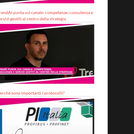
rendAI punta sul canale: competenze, consulenza e
ervizi gestiti al centro della strategia
erché sono importanti i protocolli?