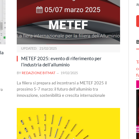
a
B
UPDATED:
21/02/2025
la
METEF 2025: evento di riferimento per
T
l’industria dell’alluminio
c
BY
REDAZIONE BITMAT
19/02/2025
f
La filiera si prepara ad incontrarsi a METEF 2025 il
prossimo 5-7 marzo: il futuro dell’alluminio tra
va
innovazione, sostenibilità e crescita internazionale