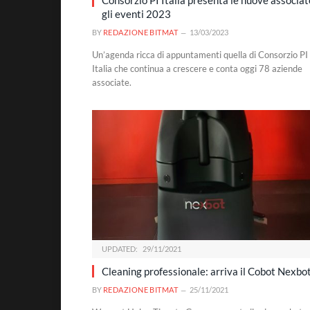
Consorzio PI Italia presenta le nuove associat
gli eventi 2023
BY
REDAZIONE BITMAT
13/03/2023
Un’agenda ricca di appuntamenti quella di Consorzio PI
Italia che continua a crescere e conta oggi 78 aziende
associate.
UPDATED:
29/11/2021
Cleaning professionale: arriva il Cobot Nexbo
BY
REDAZIONE BITMAT
25/11/2021