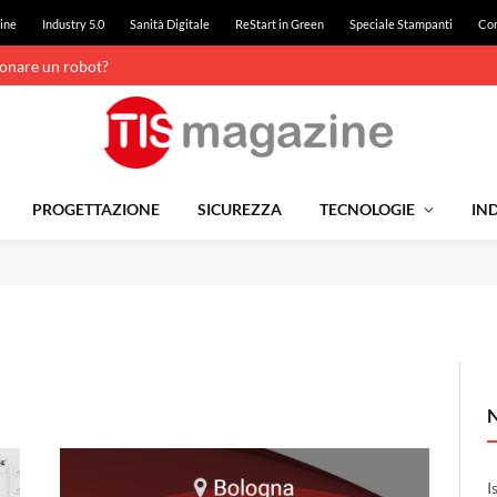
ine
Industry 5.0
Sanità Digitale
ReStart in Green
Speciale Stampanti
Con
ionare un robot?
PROGETTAZIONE
SICUREZZA
TECNOLOGIE
IND
I