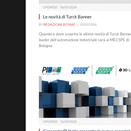
UPDATED:
06/03/2024
Le novità di Turck Banner
BY
REDAZIONE BITMAT
03/03/2024
Quando e dove scoprire le ultime novità di Turck Banner
leader dell’automazione industriale sarà al MECSPE di
Bologna
UPDATED:
15/03/2023