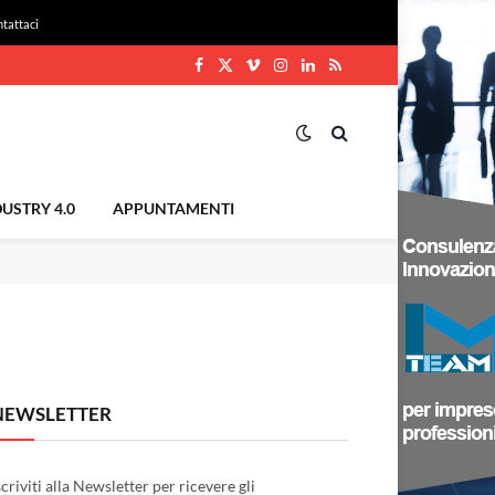
tattaci
Facebook
X
Vimeo
Instagram
LinkedIn
RSS
(Twitter)
USTRY 4.0
APPUNTAMENTI
NEWSLETTER
scriviti alla Newsletter per ricevere gli