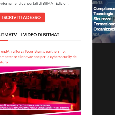
ggiornamenti dai portali di BitMAT Edizioni.
ITMATV – I VIDEO DI BITMAT
rendAI rafforza l’ecosistema: partnership,
ompetenze e innovazione per la cybersecurity del
uturo