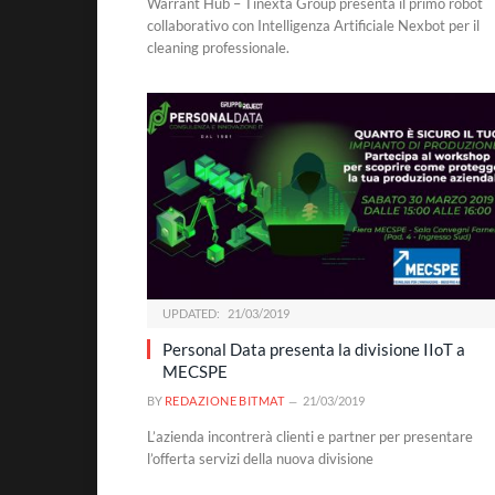
Warrant Hub – Tinexta Group presenta il primo robot
collaborativo con Intelligenza Artificiale Nexbot per il
cleaning professionale.
UPDATED:
21/03/2019
Personal Data presenta la divisione IIoT a
MECSPE
BY
REDAZIONE BITMAT
21/03/2019
L’azienda incontrerà clienti e partner per presentare
l’offerta servizi della nuova divisione