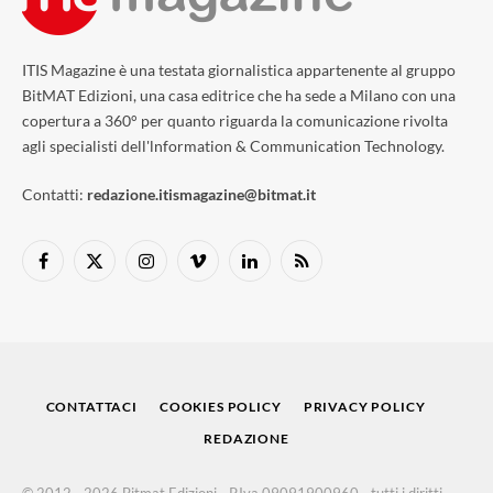
ITIS Magazine è una testata giornalistica appartenente al gruppo
BitMAT Edizioni, una casa editrice che ha sede a Milano con una
copertura a 360° per quanto riguarda la comunicazione rivolta
agli specialisti dell'lnformation & Communication Technology.
Contatti:
redazione.itismagazine@bitmat.it
Facebook
X
Instagram
Vimeo
LinkedIn
RSS
(Twitter)
CONTATTACI
COOKIES POLICY
PRIVACY POLICY
REDAZIONE
© 2012 - 2026 Bitmat Edizioni - P.Iva 09091900960 - tutti i diritti