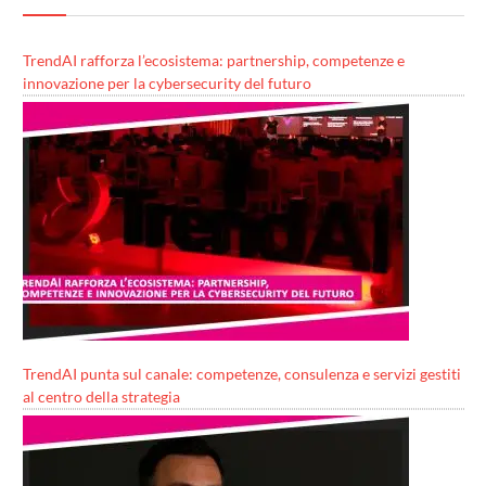
TrendAI rafforza l’ecosistema: partnership, competenze e
innovazione per la cybersecurity del futuro
TrendAI punta sul canale: competenze, consulenza e servizi gestiti
al centro della strategia