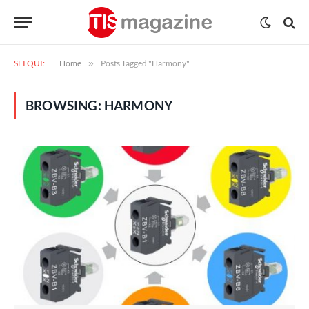
SEI QUI:
Home
»
Posts Tagged "Harmony"
BROWSING:
HARMONY