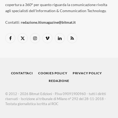
copertura a 360° per quanto riguarda la comunicazione rivolta
agli specialisti dell'lnformation & Communication Technology.
Contatti:
redazione.itismagazine@bitmat.it
Facebook
X
Instagram
Vimeo
LinkedIn
RSS
(Twitter)
CONTATTACI
COOKIES POLICY
PRIVACY POLICY
REDAZIONE
© 2012 - 2026 Bitmat Edizioni - P.Iva 09091900960 - tutti i diritti
riservati - Iscrizione al tribunale di Milano n° 292 del 28-11-2018 -
Testata giornalistica iscritta al ROC