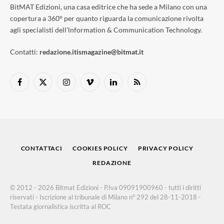
BitMAT Edizioni, una casa editrice che ha sede a Milano con una
copertura a 360° per quanto riguarda la comunicazione rivolta
agli specialisti dell'lnformation & Communication Technology.
Contatti:
redazione.itismagazine@bitmat.it
Facebook
X
Instagram
Vimeo
LinkedIn
RSS
(Twitter)
CONTATTACI
COOKIES POLICY
PRIVACY POLICY
REDAZIONE
© 2012 - 2026 Bitmat Edizioni - P.Iva 09091900960 - tutti i diritti
riservati - Iscrizione al tribunale di Milano n° 292 del 28-11-2018 -
Testata giornalistica iscritta al ROC