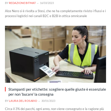
BY
REDAZIONE BITMAT
16/03/2023
Alce Nero si è rivolta a Stesi, che ne ha completamente rivisto i flussi e i
processi logistici nei canali B2C e B2B in ottica omnicanale
Stampanti per etichette: scegliere quelle giuste è essenziale
per non ‘bucare’ la consegna
BY
LAURA DEL ROSARIO
30/01/2023
Circa il 3% dei pacchi, ogni anno, non viene consegnato e la ragione più