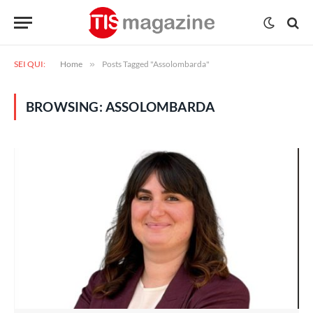
SEI QUI:
Home
»
Posts Tagged "Assolombarda"
BROWSING:
ASSOLOMBARDA