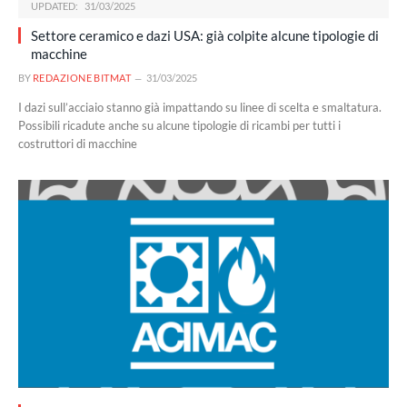
UPDATED:
31/03/2025
Settore ceramico e dazi USA: già colpite alcune tipologie di
macchine
BY
REDAZIONE BITMAT
31/03/2025
I dazi sull’acciaio stanno già impattando su linee di scelta e smaltatura.
Possibili ricadute anche su alcune tipologie di ricambi per tutti i
costruttori di macchine