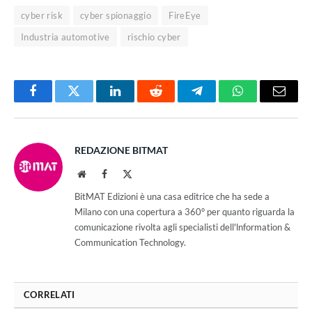
cyber risk
cyber spionaggio
FireEye
Industria automotive
rischio cyber
Facebook
Twitter
LinkedIn
Reddit
Telegram
WhatsApp
Email
REDAZIONE BITMAT
Website
Facebook
X
(Twitter)
BitMAT Edizioni è una casa editrice che ha sede a
Milano con una copertura a 360° per quanto riguarda la
comunicazione rivolta agli specialisti dell'lnformation &
Communication Technology.
CORRELATI