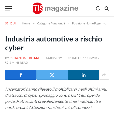
SEI QUI:
Home
»
Categorie Funzionali
»
Posizione Home Page
»
Indu
Industria automotive a rischio
cyber
BY
REDAZIONE BITMAT
14/03/2019
UPDATED:
15/03/2019
5 MINS READ
I ricercatori hanno rilevato il moltiplicarsi, negli ultimi anni,
di attacchi di cyber spionaggio contro OEM europei da
parte di attaccanti prevalentemente cinesi, vietnamiti e
nord coreani. Attenzione anche ai veicoli connessi