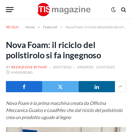
SEI QUI:
Home
»
Featured
»
Nova Foam: il riciclo del polistirolo si fa ingegnoso
Nova Foam: il riciclo del
polistirolo si fa ingegnoso
BY
REDAZIONE BITMAT
20/07/2022
UPDATED:
21/07/2022
4 MINS READ
Nova Foam è la prima macchina creata da Officina
Meccanica Gualco e LoadMec che dal riciclo del polistirolo
crea un prodotto uguale al legno