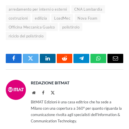
arredamento per interni o esterni
CNA Lombardia
costruzioni
edilizia
LoadMec
Nova Foam
Officina Meccanica Gualco
polistirolo
riciclo del polistirolo
Facebook
Twitter
LinkedIn
Reddit
Telegram
WhatsApp
Email
REDAZIONE BITMAT
Website
Facebook
X
(Twitter)
BitMAT Edizioni è una casa editrice che ha sede a
Milano con una copertura a 360° per quanto riguarda la
comunicazione rivolta agli specialisti dell'lnformation &
Communication Technology.