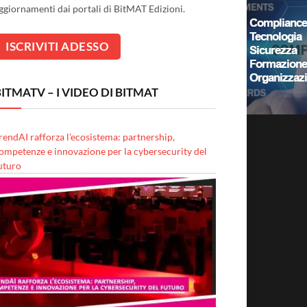
ggiornamenti dai portali di BitMAT Edizioni.
ITMATV – I VIDEO DI BITMAT
rendAI rafforza l’ecosistema: partnership,
ompetenze e innovazione per la cybersecurity del
uturo