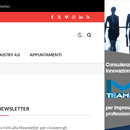
tattaci
Facebook
X
Vimeo
Instagram
LinkedIn
RSS
(Twitter)
USTRY 4.0
APPUNTAMENTI
NEWSLETTER
scriviti alla Newsletter per ricevere gli