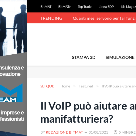
BitMAT
BitMATv
Top Trade
Linea EDP
Itis Magaz
TRENDING
Quanti mesi servono per far funz
STAMPA 3D
SIMULAZIONE
SEI QUI:
Home
»
Featured
»
Il VoIP può aiutare a
Il VoIP può aiutare 
manifatturiera?
BY
REDAZIONE BITMAT
31/08/2021
5 MINS R