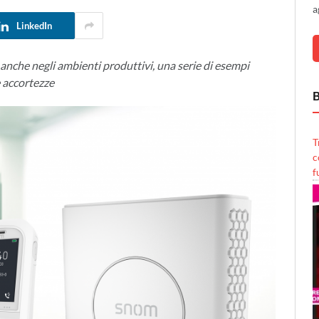
a
LinkedIn
 anche negli ambienti produttivi, una serie di esempi
e accortezze
B
T
c
f