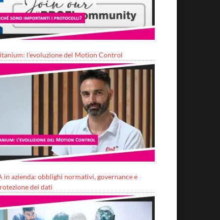
itanium: l’evoluzione del Motion Control
A in azienda: obblighi normativi, governance e
rotezione dei dati