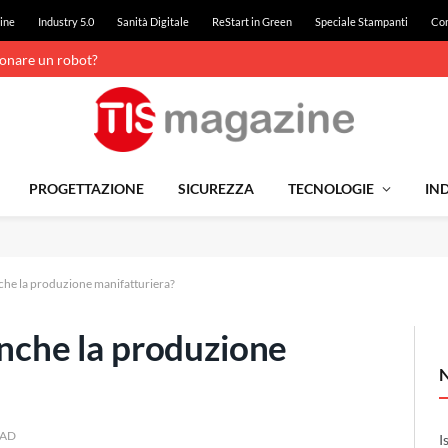
ine
Industry 5.0
Sanità Digitale
ReStart in Green
Speciale Stampanti
Con
ionare un robot?
PROGETTAZIONE
SICUREZZA
TECNOLOGIE
IND
nche la produzione manifatturiera?
anche la produzione
EAD
I