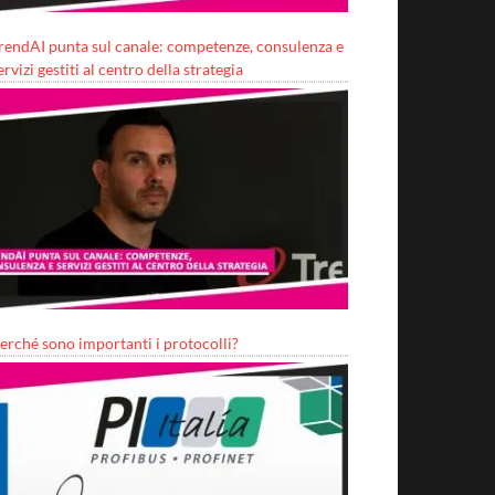
rendAI punta sul canale: competenze, consulenza e
ervizi gestiti al centro della strategia
erché sono importanti i protocolli?