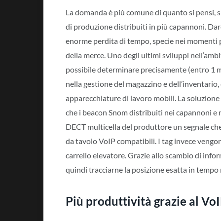
La domanda è più comune di quanto si pensi, spe
di produzione distribuiti in più capannoni. Da
enorme perdita di tempo, specie nei momenti pi
della merce. Uno degli ultimi sviluppi nell’ambit
possibile determinare precisamente (entro 1 me
nella gestione del magazzino e dell’inventario,
apparecchiature di lavoro mobili. La soluzion
che i beacon Snom distribuiti nei capannoni e 
DECT multicella del produttore un segnale che 
da tavolo VoIP compatibili. I tag invece vengon
carrello elevatore. Grazie allo scambio di infor
quindi tracciarne la posizione esatta in tempo
Più produttività grazie al Vo