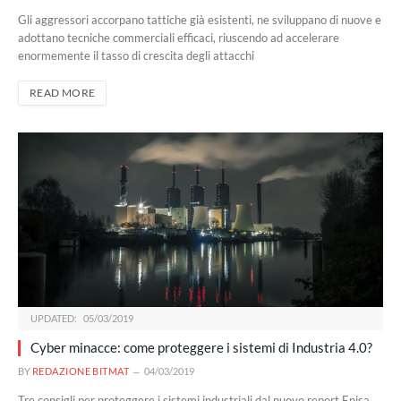
Gli aggressori accorpano tattiche già esistenti, ne sviluppano di nuove e
adottano tecniche commerciali efficaci, riuscendo ad accelerare
enormemente il tasso di crescita degli attacchi
READ MORE
UPDATED:
05/03/2019
Cyber minacce: come proteggere i sistemi di Industria 4.0?
BY
REDAZIONE BITMAT
04/03/2019
Tre consigli per proteggere i sistemi industriali dal nuovo report Enisa