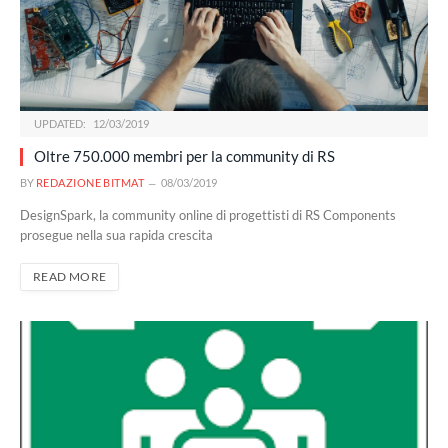
UPDATED:
12/03/2019
Oltre 750.000 membri per la community di RS
BY
REDAZIONE BITMAT
08/03/2019
DesignSpark, la community online di progettisti di RS Components
prosegue nella sua rapida crescita
READ MORE