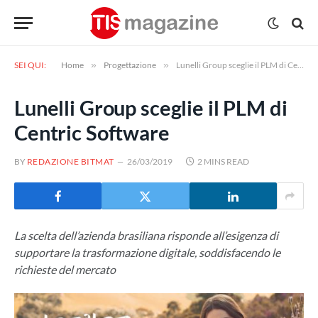
SEI QUI:
Home
»
Progettazione
»
Lunelli Group sceglie il PLM di Centric Software
Lunelli Group sceglie il PLM di
Centric Software
BY
REDAZIONE BITMAT
26/03/2019
2 MINS READ
La scelta dell’azienda brasiliana risponde all’esigenza di
supportare la trasformazione digitale, soddisfacendo le
richieste del mercato