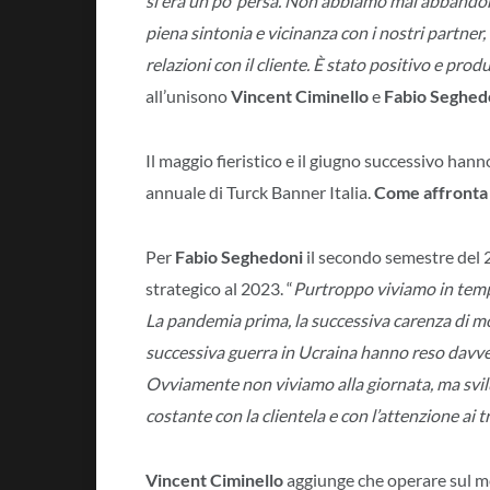
si era un po’ persa. Non abbiamo mai abbandon
piena sintonia e vicinanza con i nostri partner, 
relazioni con il cliente. È stato positivo e pro
all’unisono
Vincent Ciminello
e
Fabio Seghed
Il maggio fieristico e il giugno successivo ha
annuale di Turck Banner Italia.
Come affronta 
Per
Fabio Seghedoni
il secondo semestre del 2
strategico al 2023. “
Purtroppo viviamo in tempi
La pandemia prima, la successiva carenza di mol
successiva guerra in Ucraina hanno reso davve
Ovviamente non viviamo alla giornata, ma svil
costante con la clientela e con l’attenzione ai
Vincent Ciminello
aggiunge che operare sul me