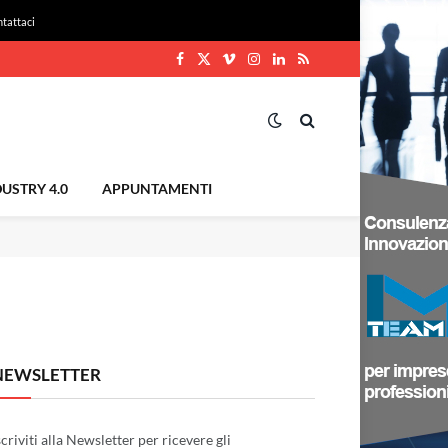
tattaci
Facebook
X
Vimeo
Instagram
LinkedIn
RSS
(Twitter)
USTRY 4.0
APPUNTAMENTI
NEWSLETTER
scriviti alla Newsletter per ricevere gli