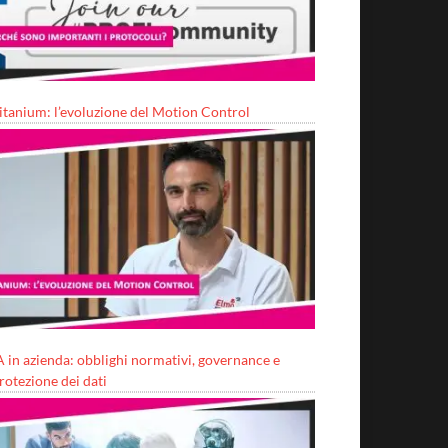
itanium: l’evoluzione del Motion Control
A in azienda: obblighi normativi, governance e
rotezione dei dati