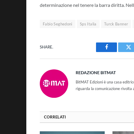
determinazione nel tenere la barra diritta. Ne
Fabio Seghedoni
Sps Italia
Turck Banner
SHARE.
Facebook
Tw
REDAZIONE BITMAT
BitMAT Edizioni è una casa editri
riguarda la comunicazione rivolta 
CORRELATI