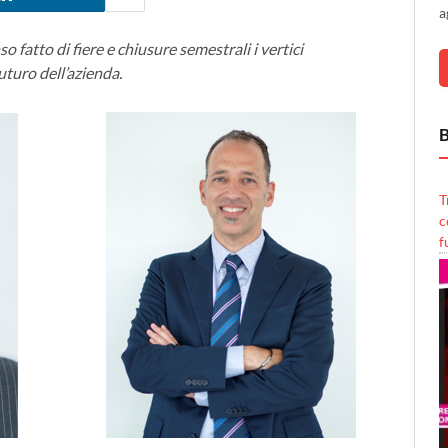
a
 fatto di fiere e chiusure semestrali i vertici
uturo dell’azienda.
B
T
c
f