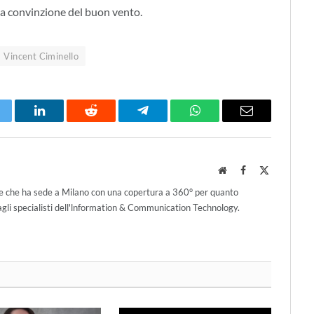
lla convinzione del buon vento.
Vincent Ciminello
itter
LinkedIn
Reddit
Telegram
WhatsApp
Email
Website
Facebook
X
(Twitter)
ce che ha sede a Milano con una copertura a 360° per quanto
agli specialisti dell'lnformation & Communication Technology.