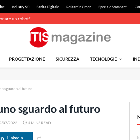
ine
Industry 5.0
Sanità Digitale
ReStart in Green
Speciale Stampanti
Con
ionare un robot?
PROGETTAZIONE
SICUREZZA
TECNOLOGIE
IND
uno sguardo al futuro
 uno sguardo al futuro
2/07/2022
4 MINS READ
I
LinkedIn