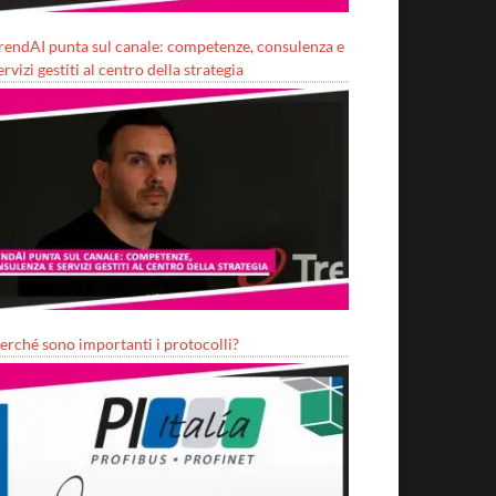
rendAI punta sul canale: competenze, consulenza e
ervizi gestiti al centro della strategia
erché sono importanti i protocolli?