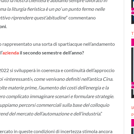
ato la nostra clientela e abbiamo sempre lavorato in
ma la liturgia fieristica è un po’ un punto fermo nelle
duttivo riprendere quest’abitudine
” commentano
oni
.
T
nno rappresentato una sorta di spartiacque nell’andamento
l’
azienda
il secondo semestre dell’anno?
022 si svilupperà in coerenza e continuità dell’approccio
 «interessanti», come venivano definiti nell’antica Cina.
te materie prime, l’aumento dei costi dell’energia e la
ro complicato immaginare scenari e formulare strategie.
uppiamo percorsi commerciali sulla base del colloquio
I
 trend del mercato dell’automazione e dell’industria
.”
p
rcato in queste condizioni di incertezza stimola ancora