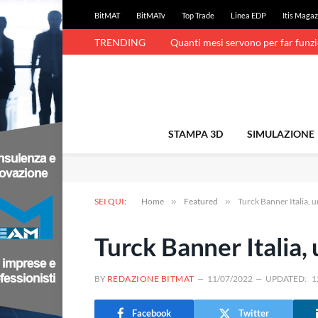
BitMAT
BitMATv
Top Trade
Linea EDP
Itis Magaz
TRENDING
Quanti mesi servono per far funz
STAMPA 3D
SIMULAZIONE
SEI QUI:
Home
»
Featured
»
Turck Banner Italia, 
Turck Banner Italia,
BY
REDAZIONE BITMAT
11/07/2022
UPDATED:
1
Facebook
Twitter