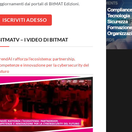
ggiornamenti dai portali di BitMAT Edizioni.
ITMATV – I VIDEO DI BITMAT
rendAI rafforza l’ecosistema: partnership,
ompetenze e innovazione per la cybersecurity del
uturo