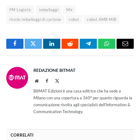
FM Logistic
imballaggi
Mir
riciclo imballaggi di cartone
robot
robot AMR MiR
Facebook
Twitter
LinkedIn
Reddit
Telegram
WhatsApp
Email
REDAZIONE BITMAT
Website
Facebook
X
(Twitter)
BitMAT Edizioni è una casa editrice che ha sede a
Milano con una copertura a 360° per quanto riguarda la
comunicazione rivolta agli specialisti dell'lnformation &
Communication Technology.
CORRELATI