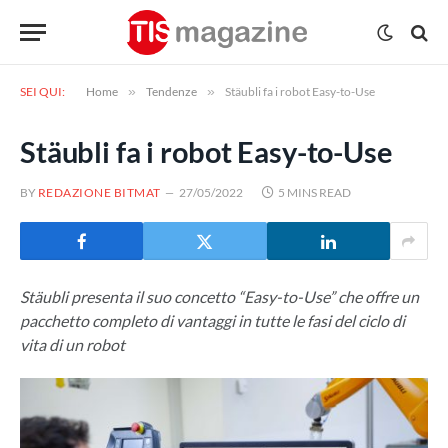
SEI QUI:
Home
»
Tendenze
»
Stäubli fa i robot Easy-to-Use
Stäubli fa i robot Easy-to-Use
BY
REDAZIONE BITMAT
27/05/2022
5 MINS READ
Stäubli presenta il suo concetto “Easy-to-Use” che offre un
pacchetto completo di vantaggi in tutte le fasi del ciclo di
vita di un robot