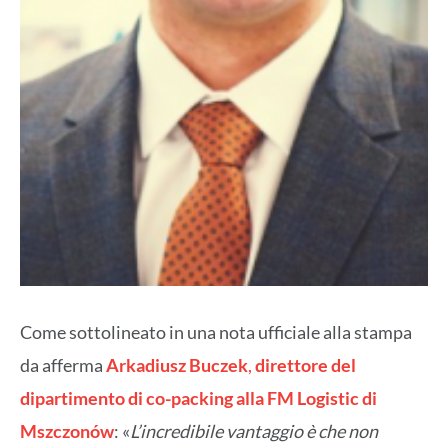
Come sottolineato in una nota ufficiale alla stampa
da afferma
Arkadiusz Buczek
,
direttore del
dipartimento di co-packing alla FM Logistic di
Mszczonów
: «
L’incredibile vantaggio è che non