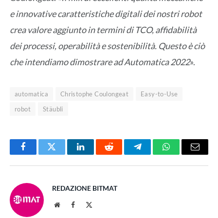
e innovative caratteristiche digitali dei nostri robot
crea valore aggiunto in termini di TCO, affidabilità
dei processi, operabilità e sostenibilità. Questo è ciò
che intendiamo dimostrare ad Automatica 2022
».
automatica
Christophe Coulongeat
Easy-to-Use
robot
Stäubli
Facebook
Twitter
LinkedIn
Reddit
Telegram
WhatsApp
Email
REDAZIONE BITMAT
Website
Facebook
X
(Twitter)