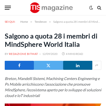
SEI QUI:
Home
»
Tendenze
»
Salgono a quota 28 i membri di MindSphere World Italia
Salgono a quota 28 i membri di
MindSphere World Italia
BY
REDAZIONE BITMAT
12/09/2020
4 MINS READ
Breton, Mandelli Sistemi, Machining Centers Engineering e
Ps Mobile arricchiscono l’associazione che promuove
MindSphere, l’ecosistema aperto per lo sviluppo di soluzioni
cloud e IoT industriali