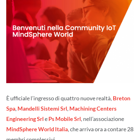
È ufficiale l’ingresso di quattro nuove realtà,
Breton
Spa
,
Mandelli Sistemi Srl
,
Machining Centers
Engineering Srl
e
Ps Mobile Srl
, nell’associazione
MindSphere World Italia
, che arriva ora a contare 28
membri complessivi.