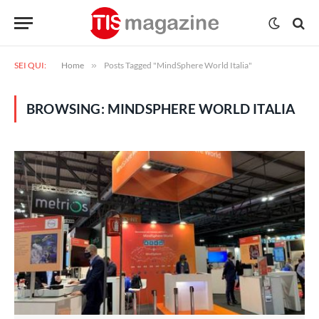
SEI QUI:
Home
»
Posts Tagged "MindSphere World Italia"
BROWSING:
MINDSPHERE WORLD ITALIA