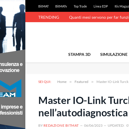
BitMAT
BitMATv
Top Trade
Linea EDP
Itis Magaz
TRENDING
Quanti mesi servono per far funz
STAMPA 3D
SIMULAZIONE
SEI QUI:
Home
»
Featured
»
Master IO-Link Turck 
Master IO-Link Turc
nell’autodiagnostica
BY
REDAZIONE BITMAT
06/06/2023
UPDATED:
0