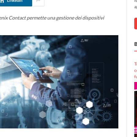
I
LinkedIn
a
ix Contact permette una gestione dei dispositivi
B
T
c
f