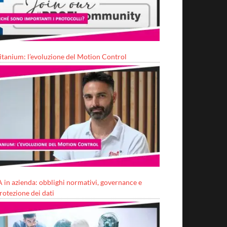
itanium: l’evoluzione del Motion Control
A in azienda: obblighi normativi, governance e
rotezione dei dati