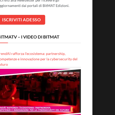
scriviti alla Newsletter per ricevere gli
ggiornamenti dai portali di BitMAT Edizioni.
ITMATV – I VIDEO DI BITMAT
rendAI rafforza l’ecosistema: partnership,
ompetenze e innovazione per la cybersecurity del
uturo