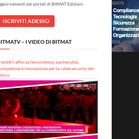
ggiornamenti dai portali di BitMAT Edizioni.
ITMATV – I VIDEO DI BITMAT
rendAI rafforza l’ecosistema: partnership,
ompetenze e innovazione per la cybersecurity del
uturo