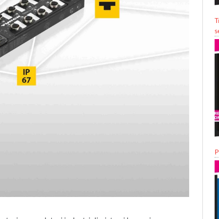
T
s
P