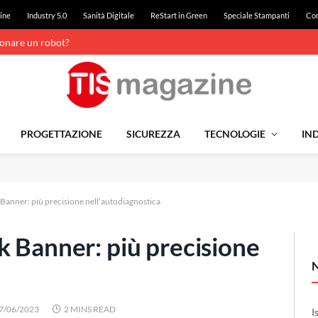
ine
Industry 5.0
Sanità Digitale
ReStart in Green
Speciale Stampanti
Con
ionare un robot?
PROGETTAZIONE
SICUREZZA
TECNOLOGIE
IND
Banner: più precisione nell’autodiagnostica
k Banner: più precisione
7/06/2023
2 MINS READ
I