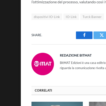
l’ottimizzazione del processo, valutando così i t
dispositivi IO-Link
IO-Link
Turck Banner
SHARE.
Facebook
Tw
REDAZIONE BITMAT
BitMAT Edizioni è una casa editri
riguarda la comunicazione rivolta 
CORRELATI