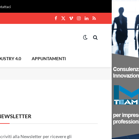
tattaci
Facebook
X
Vimeo
Instagram
LinkedIn
RSS
(Twitter)
USTRY 4.0
APPUNTAMENTI
NEWSLETTER
scriviti alla Newsletter per ricevere gli