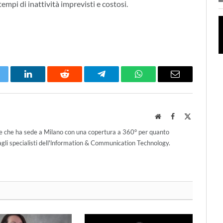
empi di inattività imprevisti e costosi.
itter
LinkedIn
Reddit
Telegram
WhatsApp
Email
Website
Facebook
X
(Twitter)
ce che ha sede a Milano con una copertura a 360° per quanto
agli specialisti dell'lnformation & Communication Technology.