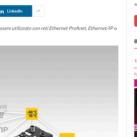
a
LinkedIn
sere utilizzato con reti Ethernet Profinet, Ethernet/IP o
B
T
c
f