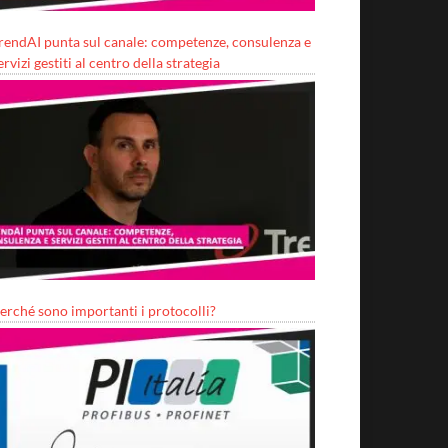
rendAI punta sul canale: competenze, consulenza e
ervizi gestiti al centro della strategia
erché sono importanti i protocolli?