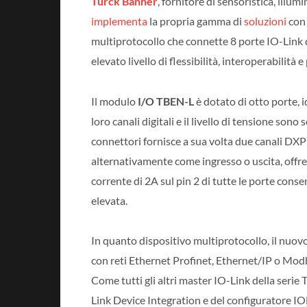
Turck Banner
, fornitore di sensoristica, illum
implementa
la propria gamma di
soluzioni
con 
multiprotocollo che connette 8 porte IO-Link d
elevato livello di flessibilità, interoperabilità 
Il modulo
I/O TBEN-L
è dotato di otto porte, id
loro canali digitali e il livello di tensione sono
connettori fornisce a sua volta due canali DXP 
alternativamente come ingresso o uscita, offren
corrente di 2A sul pin 2 di tutte le porte conse
elevata.
In quanto dispositivo multiprotocollo, il nuov
con reti Ethernet Profinet, Ethernet/IP o Mod
Come tutti gli altri master IO-Link della seri
Link Device Integration e del configuratore IO