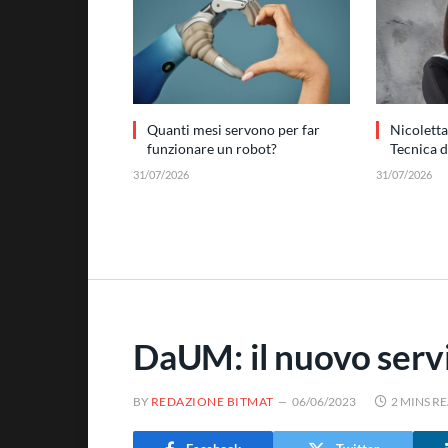
Quanti mesi servono per far
Nicoletta
funzionare un robot?
Tecnica 
31/07/2026
31/07/2026
DaUM: il nuovo serv
BY
REDAZIONE BITMAT
06/06/2023
2 MINS R