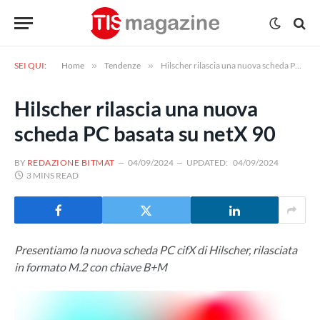
SEI QUI:
Home
»
Tendenze
»
Hilscher rilascia una nuova scheda PC basata su netX 90
Hilscher rilascia una nuova
scheda PC basata su netX 90
BY
REDAZIONE BITMAT
04/09/2024
UPDATED:
04/09/2024
3 MINS READ
Presentiamo la nuova scheda PC cifX di Hilscher, rilasciata
in formato M.2 con chiave B+M