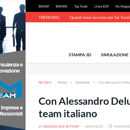
BitMAT
BitMATv
Top Trade
Linea EDP
Itis Magaz
TRENDING
Quanti mesi servono per far funz
STAMPA 3D
SIMULAZIONE
SEI QUI:
Home
»
Tendenze
»
Con Alessandro Delucc
Con Alessandro Deluc
team italiano
BY
REDAZIONE BITMAT
18/07/2022
3 MINS R