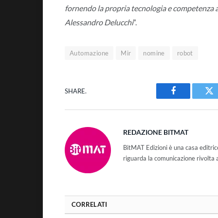
fornendo la propria tecnologia e competenza a
Alessandro Delucchi
”.
Automazione
Mir
nomine
robot
SHARE.
Facebook
Tw
REDAZIONE BITMAT
BitMAT Edizioni è una casa editri
riguarda la comunicazione rivolta 
CORRELATI