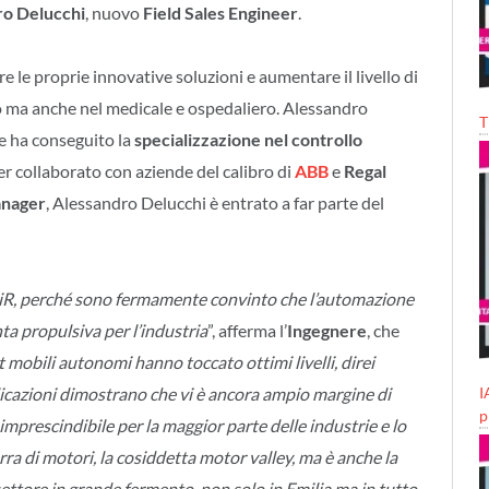
ro Delucchi
, nuovo
Field Sales Engineer
.
 le proprie innovative soluzioni e aumentare il livello di
ro ma anche nel medicale e ospedaliero. Alessandro
T
e ha conseguito la
specializzazione nel controllo
er collaborato con aziende del calibro di
ABB
e
Regal
anager
, Alessandro Delucchi è entrato a far parte del
 MiR, perché sono fermamente convinto che l’automazione
a propulsiva per l’industria
”, afferma l’
Ingegnere
, che
mobili autonomi hanno toccato ottimi livelli, direi
I
pplicazioni dimostrano che vi è ancora ampio margine di
p
mprescindibile per la maggior parte delle industrie e lo
rra di motori, la cosiddetta motor valley, ma è anche la
ttore in grande fermento, non solo in Emilia ma in tutto