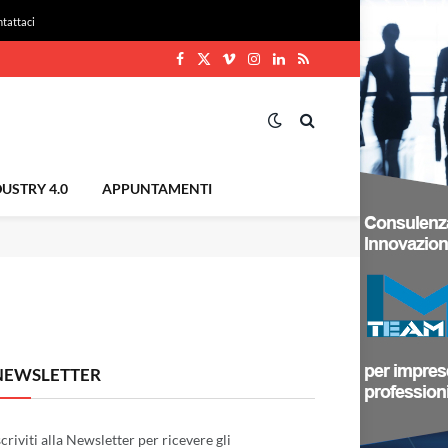
tattaci
Facebook
X
Vimeo
Instagram
LinkedIn
RSS
(Twitter)
USTRY 4.0
APPUNTAMENTI
NEWSLETTER
scriviti alla Newsletter per ricevere gli