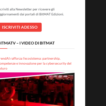
scriviti alla Newsletter per ricevere gli
ggiornamenti dai portali di BitMAT Edizioni.
ITMATV – I VIDEO DI BITMAT
rendAI rafforza l’ecosistema: partnership,
ompetenze e innovazione per la cybersecurity del
uturo