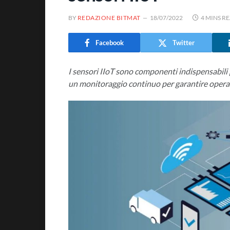
BY
REDAZIONE BITMAT
18/07/2022
4 MINS R
Facebook
Twitter
I sensori IIoT sono componenti indispensabili pe
un monitoraggio continuo per garantire operati