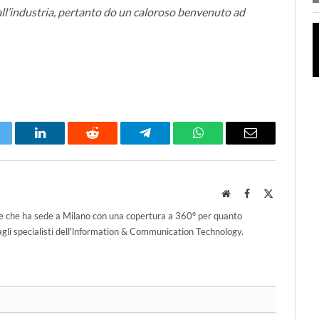
ll’industria, pertanto do un caloroso benvenuto ad
itter
LinkedIn
Reddit
Telegram
WhatsApp
Email
Website
Facebook
X
(Twitter)
ce che ha sede a Milano con una copertura a 360° per quanto
agli specialisti dell'lnformation & Communication Technology.