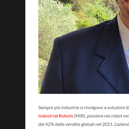
Sempre più industrie si rivolgono a soluzioni 
Industrial Robots
(MiR), pioniere nei robot mo
del 42% delle vendite globali nel 2021. L’aziend