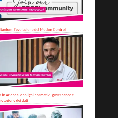
itanium: l’evoluzione del Motion Control
A in azienda: obblighi normativi, governance e
rotezione dei dati