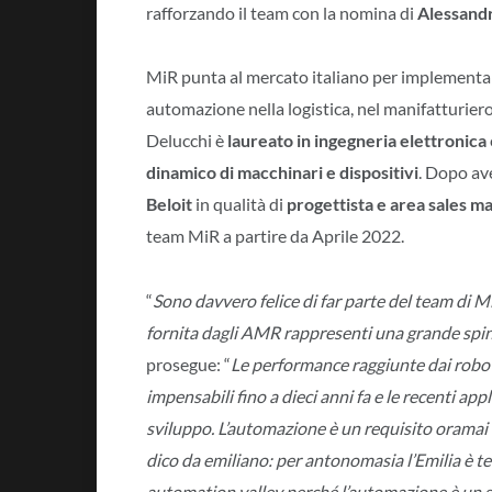
rafforzando il team con la nomina di
Alessand
MiR punta al mercato italiano per implementare
automazione nella logistica, nel manifatturie
Delucchi è
laureato in ingegneria elettronica
dinamico di macchinari e dispositivi
. Dopo av
Beloit
in qualità di
progettista e area sales m
team MiR a partire da Aprile 2022.
“
Sono davvero felice di far parte del team di
fornita dagli AMR rappresenti una grande spint
prosegue: “
Le performance raggiunte dai robot 
impensabili fino a dieci anni fa e le recenti a
sviluppo. L’automazione è un requisito oramai i
dico da emiliano: per antonomasia l’Emilia è te
automation valley perché l’automazione è un se