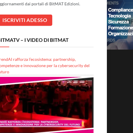
ggiornamenti dai portali di BitMAT Edizioni.
ITMATV – I VIDEO DI BITMAT
rendAI rafforza l’ecosistema: partnership,
ompetenze e innovazione per la cybersecurity del
uturo