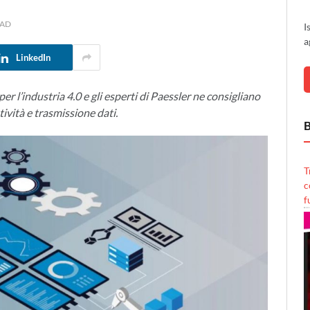
EAD
I
a
LinkedIn
r l’industria 4.0 e gli esperti di Paessler ne consigliano
vità e trasmissione dati.
B
T
c
f