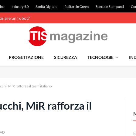
ine
Industry 5.0
Sanità Digitale
ReStart in Green
Speciale Stampanti
Con
ionare un robot?
PROGETTAZIONE
SICUREZZA
TECNOLOGIE
IND
hi, MiR rafforza il team italiano
chi, MiR rafforza il
EAD
I