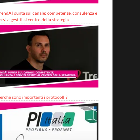
rendAI punta sul canale: competenze, consulenza e
ervizi gestiti al centro della strategia
erché sono importanti i protocolli?