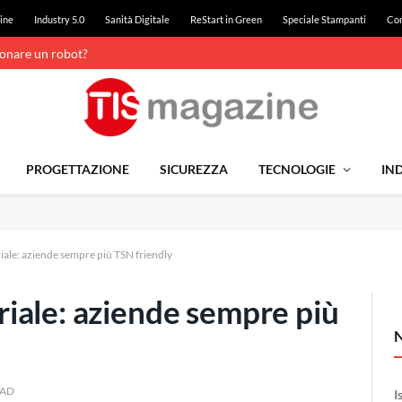
ine
Industry 5.0
Sanità Digitale
ReStart in Green
Speciale Stampanti
Con
ionare un robot?
PROGETTAZIONE
SICUREZZA
TECNOLOGIE
IND
ale: aziende sempre più TSN friendly
iale: aziende sempre più
EAD
I