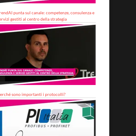
rendAI punta sul canale: competenze, consulenza e
ervizi gestiti al centro della strategia
erché sono importanti i protocolli?