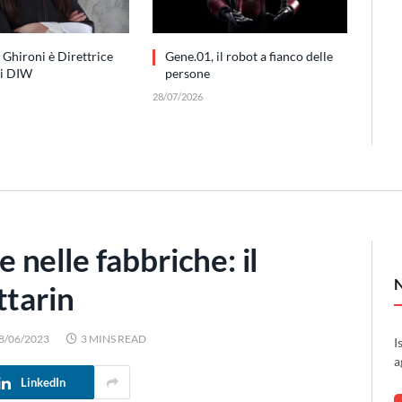
 Ghironi è Direttrice
Gene.01, il robot a fianco delle
di DIW
persone
28/07/2026
e nelle fabbriche: il
ttarin
8/06/2023
3 MINS READ
I
a
LinkedIn