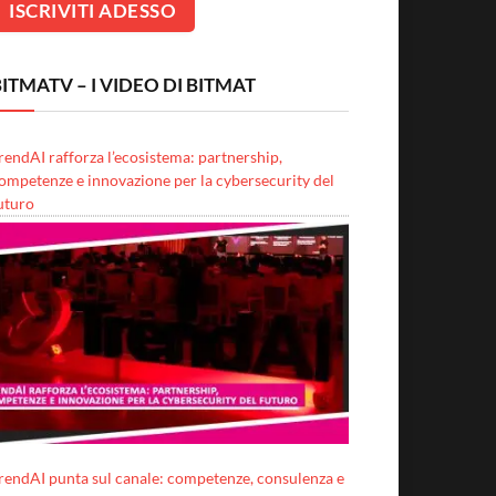
ITMATV – I VIDEO DI BITMAT
rendAI rafforza l’ecosistema: partnership,
ompetenze e innovazione per la cybersecurity del
uturo
rendAI punta sul canale: competenze, consulenza e