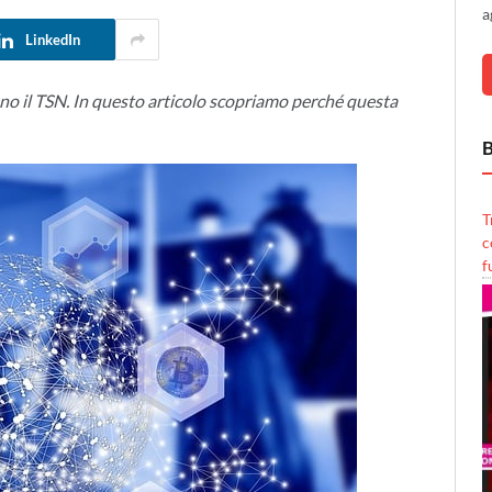
a
LinkedIn
no il TSN. In questo articolo scopriamo perché questa
B
T
c
f