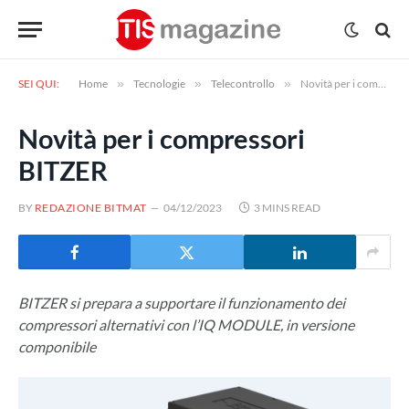
SEI QUI:
Home
»
Tecnologie
»
Telecontrollo
»
Novità per i compressori BITZER
Novità per i compressori
BITZER
BY
REDAZIONE BITMAT
04/12/2023
3 MINS READ
BITZER si prepara a supportare il funzionamento dei
compressori alternativi con l’IQ MODULE, in versione
componibile