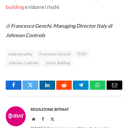
building
e ridurre i rischi
di
Francesco Genchi, Managing Director Italy di
Johnson Controls
cybersecurity
Francesco Genchi
IT/OT
Johnson Controls
smart building
Facebook
Twitter
LinkedIn
Reddit
Telegram
WhatsApp
Email
REDAZIONE BITMAT
Website
Facebook
X
(Twitter)