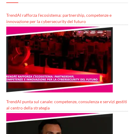
TrendAI rafforza l’ecosistema: partnership, competenze e
innovazione per la cybersecurity del futuro
TrendAI punta sul canale: competenze, consulenza e servizi gestiti
al centro della strategia