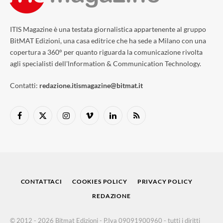
ITIS Magazine è una testata giornalistica appartenente al gruppo
BitMAT Edizioni, una casa editrice che ha sede a Milano con una
copertura a 360° per quanto riguarda la comunicazione rivolta
agli specialisti dell'lnformation & Communication Technology.
Contatti:
redazione.itismagazine@bitmat.it
Facebook
X
Instagram
Vimeo
LinkedIn
RSS
(Twitter)
CONTATTACI
COOKIES POLICY
PRIVACY POLICY
REDAZIONE
© 2012 - 2026 Bitmat Edizioni - P.Iva 09091900960 - tutti i diritti