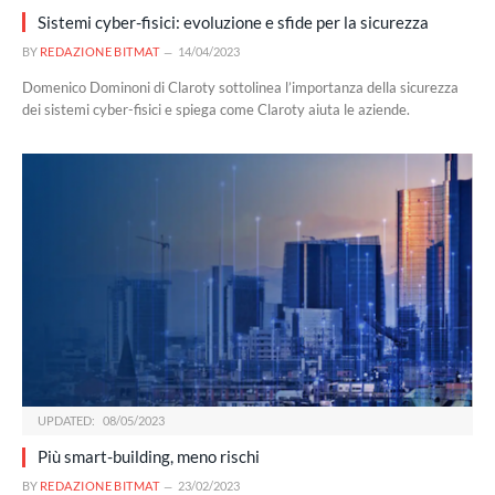
Sistemi cyber-fisici: evoluzione e sfide per la sicurezza
BY
REDAZIONE BITMAT
14/04/2023
Domenico Dominoni di Claroty sottolinea l’importanza della sicurezza
dei sistemi cyber-fisici e spiega come Claroty aiuta le aziende.
UPDATED:
08/05/2023
Più smart-building, meno rischi
BY
REDAZIONE BITMAT
23/02/2023