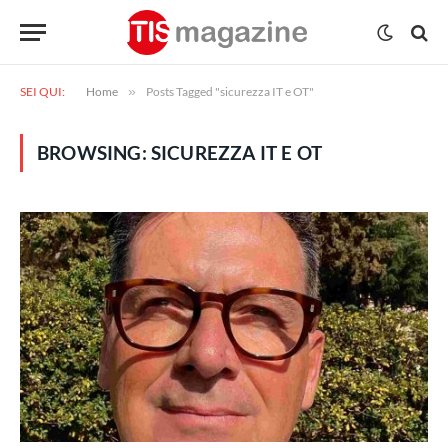
SEI QUI:
Home
»
Posts Tagged "sicurezza IT e OT"
BROWSING:
SICUREZZA IT E OT