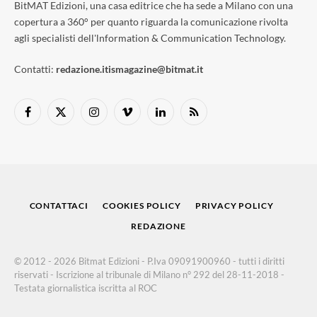
BitMAT Edizioni, una casa editrice che ha sede a Milano con una
copertura a 360° per quanto riguarda la comunicazione rivolta
agli specialisti dell'lnformation & Communication Technology.
Contatti:
redazione.itismagazine@bitmat.it
Facebook
X
Instagram
Vimeo
LinkedIn
RSS
(Twitter)
CONTATTACI
COOKIES POLICY
PRIVACY POLICY
REDAZIONE
© 2012 - 2026 Bitmat Edizioni - P.Iva 09091900960 - tutti i diritti
riservati - Iscrizione al tribunale di Milano n° 292 del 28-11-2018 -
Testata giornalistica iscritta al ROC