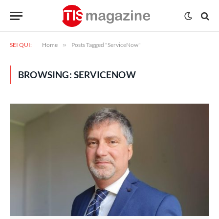
SEI QUI:
Home
»
Posts Tagged "ServiceNow"
BROWSING:
SERVICENOW