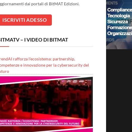
ggiornamenti dai portali di BitMAT Edizioni.
ITMATV – I VIDEO DI BITMAT
rendAI rafforza l’ecosistema: partnership,
ompetenze e innovazione per la cybersecurity del
uturo