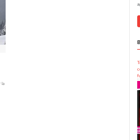
a
B
T
c
f
 la