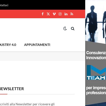
tattaci
Facebook
X
Vimeo
Instagram
LinkedIn
RSS
(Twitter)
USTRY 4.0
APPUNTAMENTI
NEWSLETTER
scriviti alla Newsletter per ricevere gli