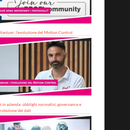
itanium: l’evoluzione del Motion Control
A in azienda: obblighi normativi, governance e
rotezione dei dati