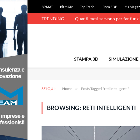
BitMAT
BitMATv
Top Trade
Linea EDP
Itis Magaz
TRENDING
Quanti mesi servono per far funz
STAMPA 3D
SIMULAZIONE
SEI QUI:
Home
»
Posts Tagged "reti intelligenti"
BROWSING:
RETI INTELLIGENTI