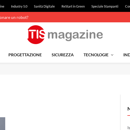
ine
Industry 5.0
Sanità Digitale
ReStart in Green
Speciale Stampanti
Con
ionare un robot?
PROGETTAZIONE
SICUREZZA
TECNOLOGIE
IND
I