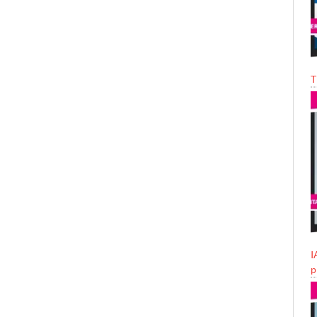
T
I
p