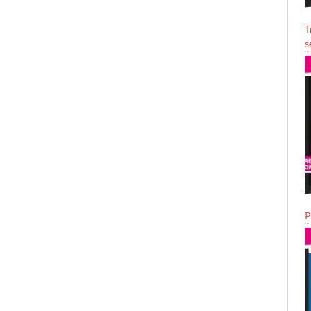
T
s
P