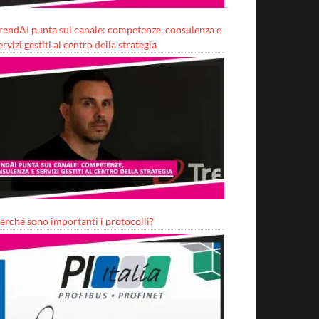
rendAI punta sul canale: competenze, consulenza e
ervizi gestiti al centro della strategia
erché sono importanti i protocolli?