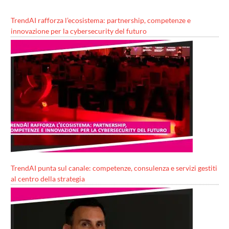
TrendAI rafforza l’ecosistema: partnership, competenze e
innovazione per la cybersecurity del futuro
TrendAI punta sul canale: competenze, consulenza e servizi gestiti
al centro della strategia