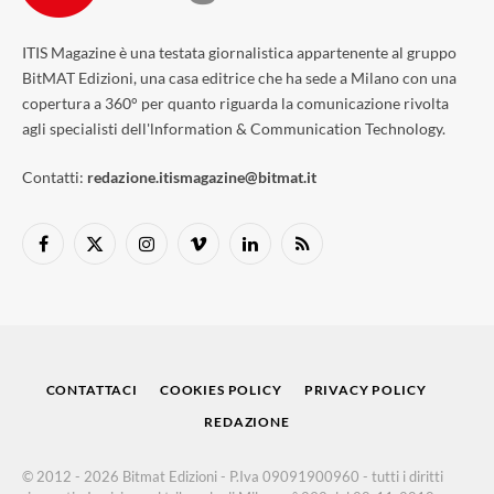
ITIS Magazine è una testata giornalistica appartenente al gruppo
BitMAT Edizioni, una casa editrice che ha sede a Milano con una
copertura a 360° per quanto riguarda la comunicazione rivolta
agli specialisti dell'lnformation & Communication Technology.
Contatti:
redazione.itismagazine@bitmat.it
Facebook
X
Instagram
Vimeo
LinkedIn
RSS
(Twitter)
CONTATTACI
COOKIES POLICY
PRIVACY POLICY
REDAZIONE
© 2012 - 2026 Bitmat Edizioni - P.Iva 09091900960 - tutti i diritti