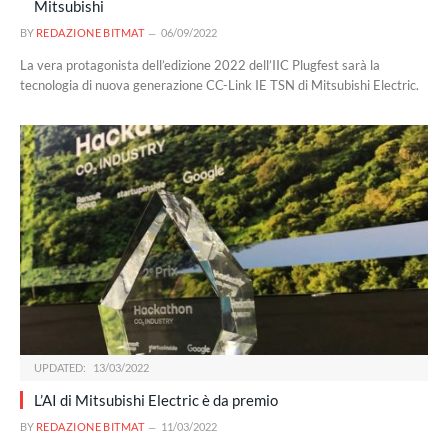
Mitsubishi
BY
REDAZIONE BITMAT
06/09/2022
La vera protagonista dell’edizione 2022 dell’IIC Plugfest sarà la
tecnologia di nuova generazione CC-Link IE TSN di Mitsubishi Electric.
UPDATED:
13/03/2022
L’AI di Mitsubishi Electric è da premio
BY
REDAZIONE BITMAT
11/03/2022