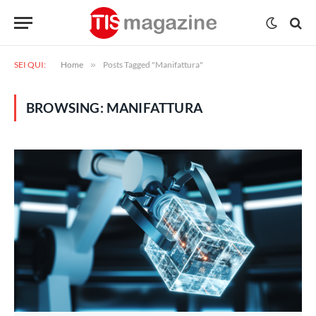
SEI QUI:
Home
»
Posts Tagged "Manifattura"
BROWSING:
MANIFATTURA