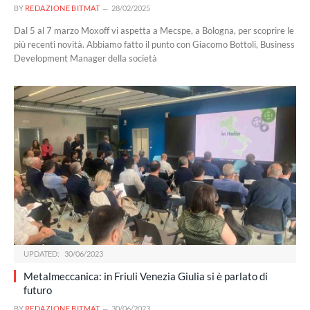
BY
REDAZIONE BITMAT
28/02/2025
Dal 5 al 7 marzo Moxoff vi aspetta a Mecspe, a Bologna, per scoprire le
più recenti novità. Abbiamo fatto il punto con Giacomo Bottoli, Business
Development Manager della società
UPDATED:
30/06/2023
Metalmeccanica: in Friuli Venezia Giulia si è parlato di
futuro
BY
REDAZIONE BITMAT
30/06/2023