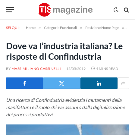
SEI QUI:
Home
»
Categorie Funzionali
»
Posizione Home Page
»
Dove 
Dove va l’industria italiana? Le
risposte di Confindustria
BY
MASSIMILIANO CASSINELLI
15/05/2019
4 MINS READ
Una ricerca di Confindustria evidenzia i mutamenti della
manifattura e il ruolo chiave assunto dalla digitalizzazione
dei processi produttivi