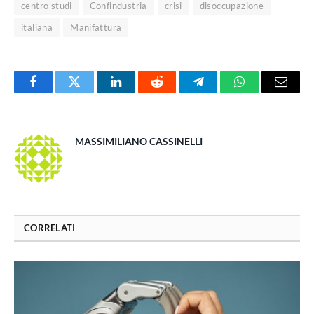
centro studi
Confindustria
crisi
disoccupazione
italiana
Manifattura
Facebook
Twitter
LinkedIn
Reddit
Telegram
WhatsApp
Email
MASSIMILIANO CASSINELLI
CORRELATI