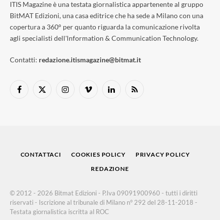
ITIS Magazine è una testata giornalistica appartenente al gruppo
BitMAT Edizioni, una casa editrice che ha sede a Milano con una
copertura a 360° per quanto riguarda la comunicazione rivolta
agli specialisti dell'lnformation & Communication Technology.
Contatti:
redazione.itismagazine@bitmat.it
Facebook
X
Instagram
Vimeo
LinkedIn
RSS
(Twitter)
CONTATTACI
COOKIES POLICY
PRIVACY POLICY
REDAZIONE
© 2012 - 2026 Bitmat Edizioni - P.Iva 09091900960 - tutti i diritti
riservati - Iscrizione al tribunale di Milano n° 292 del 28-11-2018 -
Testata giornalistica iscritta al ROC