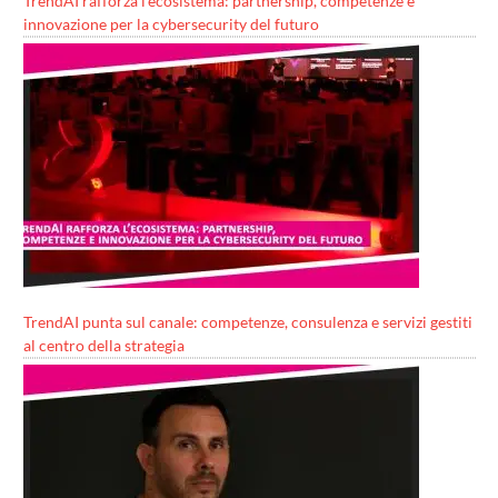
TrendAI rafforza l’ecosistema: partnership, competenze e
innovazione per la cybersecurity del futuro
TrendAI punta sul canale: competenze, consulenza e servizi gestiti
al centro della strategia