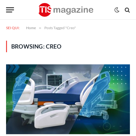
SEI QUI:
Home
»
Posts Tagged "Creo"
BROWSING:
CREO