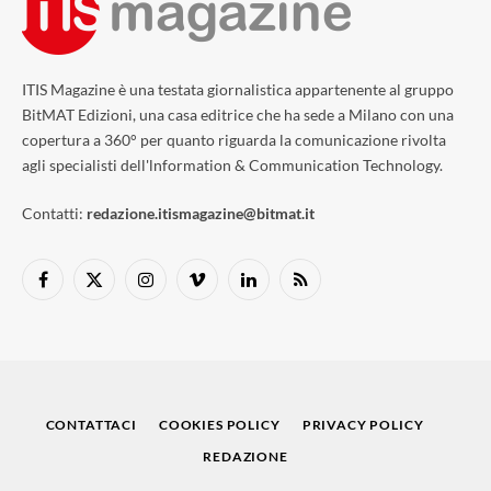
ITIS Magazine è una testata giornalistica appartenente al gruppo
BitMAT Edizioni, una casa editrice che ha sede a Milano con una
copertura a 360° per quanto riguarda la comunicazione rivolta
agli specialisti dell'lnformation & Communication Technology.
Contatti:
redazione.itismagazine@bitmat.it
Facebook
X
Instagram
Vimeo
LinkedIn
RSS
(Twitter)
CONTATTACI
COOKIES POLICY
PRIVACY POLICY
REDAZIONE