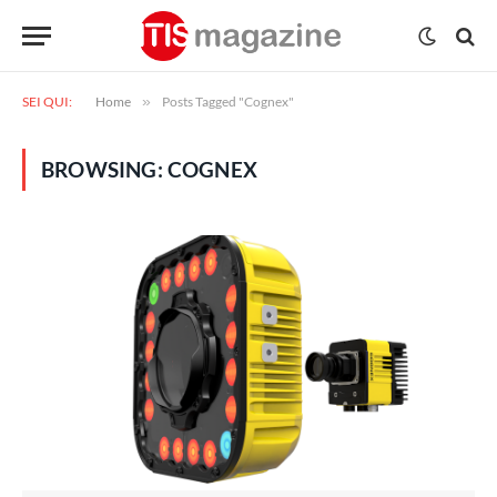
SEI QUI:
Home
»
Posts Tagged "Cognex"
BROWSING:
COGNEX