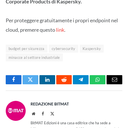
Corporate Products di Kaspersky.
Per proteggere gratuitamente i propri endpoint nel
cloud, premere questo
link
.
budget per sicurezza
cybersecurity
Kaspersky
minacce al settore industriale
Facebook
Twitter
LinkedIn
Reddit
Telegram
WhatsApp
Email
REDAZIONE BITMAT
Website
Facebook
X
(Twitter)
BitMAT Edizioni è una casa editrice che ha sede a