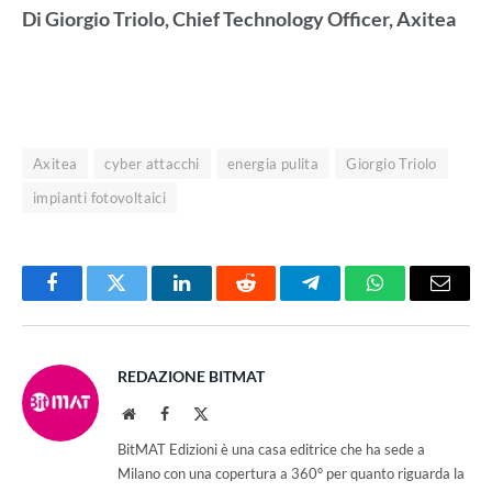
Di Giorgio Triolo, Chief Technology Officer, Axitea
Axitea
cyber attacchi
energia pulita
Giorgio Triolo
impianti fotovoltaici
Facebook
Twitter
LinkedIn
Reddit
Telegram
WhatsApp
Email
REDAZIONE BITMAT
Website
Facebook
X
(Twitter)
BitMAT Edizioni è una casa editrice che ha sede a
Milano con una copertura a 360° per quanto riguarda la