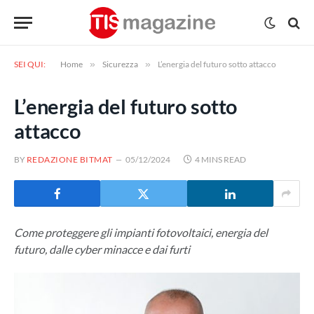
SEI QUI:
Home
»
Sicurezza
»
L’energia del futuro sotto attacco
L’energia del futuro sotto
attacco
BY
REDAZIONE BITMAT
05/12/2024
4 MINS READ
Come proteggere gli impianti fotovoltaici, energia del
futuro, dalle cyber minacce e dai furti