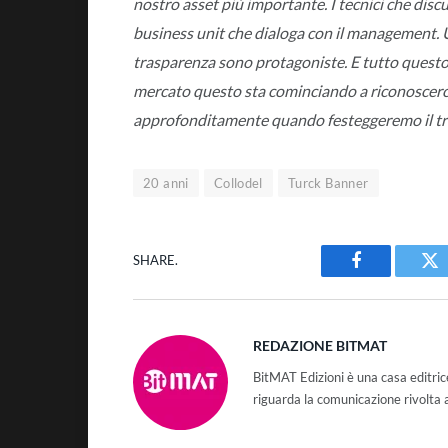
nostro asset più importante. I tecnici che disc
business unit che dialoga con il management. 
trasparenza sono protagoniste. E tutto questo si
mercato questo sta cominciando a riconoscerc
approfonditamente quando festeggeremo il t
20 anni
Collodel
Turck Banner
SHARE.
Facebook
Tw
REDAZIONE BITMAT
BitMAT Edizioni è una casa editri
riguarda la comunicazione rivolta 