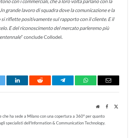
utono con i commerciali, che a loro volta parlano con la
Un grande lavoro di squadra dove la comunicazione e la
 riflette positivamente sul rapporto con il cliente. E il
elo. E del riconoscimento del mercato parleremo più
rentennale
” conclude Collodel.
itter
LinkedIn
Reddit
Telegram
WhatsApp
Email
Website
Facebook
X
(Twitter)
ce che ha sede a Milano con una copertura a 360° per quanto
agli specialisti dell'lnformation & Communication Technology.