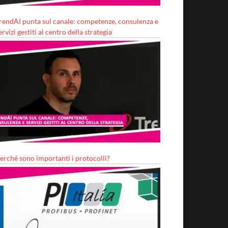
rendAI punta sul canale: competenze, consulenza e
ervizi gestiti al centro della strategia
erché sono importanti i protocolli?