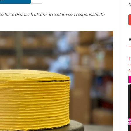
a
o forte di una struttura articolata con responsabilità
B
T
c
f