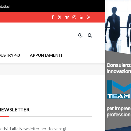
tattaci
Facebook
X
Vimeo
Instagram
LinkedIn
RSS
(Twitter)
USTRY 4.0
APPUNTAMENTI
NEWSLETTER
scriviti alla Newsletter per ricevere gli