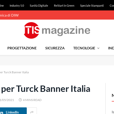
ine
Industry 5.0
Sanità Digitale
ReStart in Green
Speciale Stampanti
Con
cnica di DIW
PROGETTAZIONE
SICUREZZA
TECNOLOGIE
IND
per Turck Banner Italia
 per Turck Banner Italia
1/05/2021
4 MINS READ
I
LinkedIn