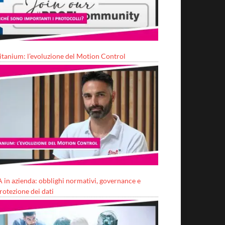
itanium: l’evoluzione del Motion Control
A in azienda: obblighi normativi, governance e
rotezione dei dati