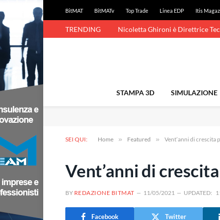
BitMAT
BitMATv
Top Trade
Linea EDP
Itis Magaz
TRENDING
Nicoletta Ghironi è Direttrice Te
STAMPA 3D
SIMULAZIONE
SEI QUI:
Home
»
Featured
»
Vent’anni di crescita 
Vent’anni di crescita
BY
REDAZIONE BITMAT
11/05/2021
UPDATED:
1
Facebook
Twitter