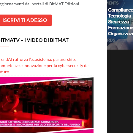
ggiornamenti dai portali di BitMAT Edizioni.
ITMATV – I VIDEO DI BITMAT
rendAI rafforza l’ecosistema: partnership,
ompetenze e innovazione per la cybersecurity del
uturo