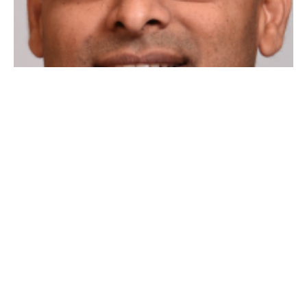
Come sottolineato in una nota ufficiale da
Anand
Oswal
,
senior vice president of network security di