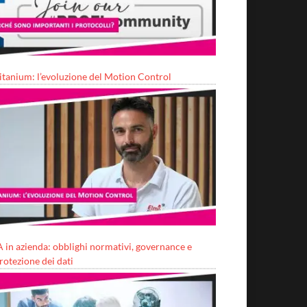
itanium: l’evoluzione del Motion Control
A in azienda: obblighi normativi, governance e
rotezione dei dati