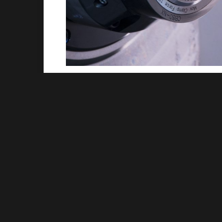
Protolabs è il produttore noto per la rapidità n
serie in volumi ridotti, realizzati mediante tecno
altamente tecnologici impiegando processi av
iniezione per fabbricare i pezzi in pochi giorni.
eccezionale a disposizione dei progettisti e deg
In questo contesto la nuova opzione CNC Flex, 
della
piattaforma on line
di Protolabs di variar
lavorato.