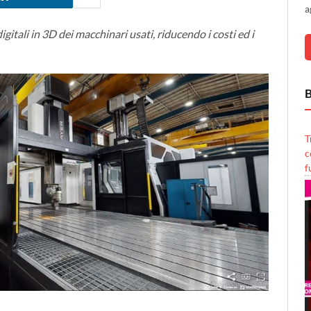
a
gitali in 3D dei macchinari usati, riducendo i costi ed i
B
T
c
f