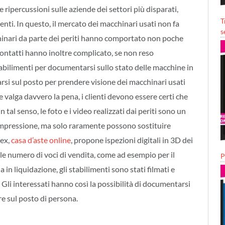
ipercussioni sulle aziende dei settori più disparati,
T
enti. In questo, il mercato dei macchinari usati non fa
s
chinari da parte dei periti hanno comportato non poche
 i contatti hanno inoltre complicato, se non reso
stabilimenti per documentarsi sullo stato delle macchine in
rsi sul posto per prendere visione dei macchinari usati
valga davvero la pena, i clienti devono essere certi che
 tal senso, le foto e i video realizzati dai periti sono un
mpressione, ma solo raramente possono sostituire
lex,
casa d’aste online
, propone ispezioni digitali in 3D dei
le numero di voci di vendita, come ad esempio per il
P
n liquidazione, gli stabilimenti sono stati filmati e
 Gli interessati hanno così la possibilità di documentarsi
re sul posto di persona.