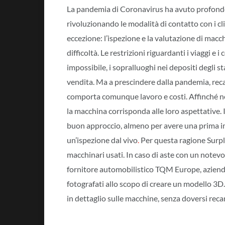
La pandemia di Coronavirus ha avuto profonde r
rivoluzionando le modalità di contatto con i cli
eccezione: l’ispezione e la valutazione di mac
difficoltà. Le restrizioni riguardanti i viaggi e
impossibile, i sopralluoghi nei depositi degli 
vendita. Ma a prescindere dalla pandemia, reca
comporta comunque lavoro e costi. Affinché ne 
la macchina corrisponda alle loro aspettative. In
buon approccio, almeno per avere una prima i
un’ispezione dal vivo
.
Per questa ragione Surp
macchinari usati. In caso di aste con un notevo
fornitore automobilistico TQM Europe, azienda i
fotografati allo scopo di creare un modello 3D.
in dettaglio sulle macchine, senza doversi reca