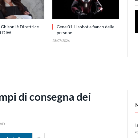
 Ghironi è Direttrice
Gene.01, il robot a fianco delle
di DIW
persone
28/07/2026
empi di consegna dei
EAD
I
a