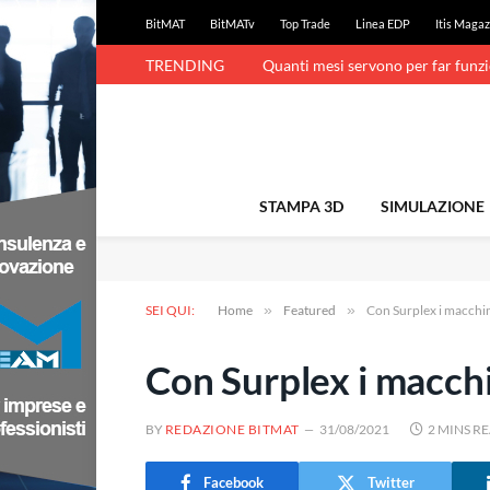
BitMAT
BitMATv
Top Trade
Linea EDP
Itis Magaz
TRENDING
Quanti mesi servono per far funz
STAMPA 3D
SIMULAZIONE
SEI QUI:
Home
»
Featured
»
Con Surplex i macchin
Con Surplex i macchi
BY
REDAZIONE BITMAT
31/08/2021
2 MINS R
Facebook
Twitter