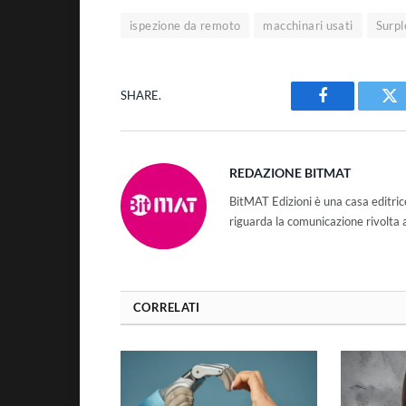
ispezione da remoto
macchinari usati
Surpl
SHARE.
Facebook
Tw
REDAZIONE BITMAT
BitMAT Edizioni è una casa editri
riguarda la comunicazione rivolta 
CORRELATI