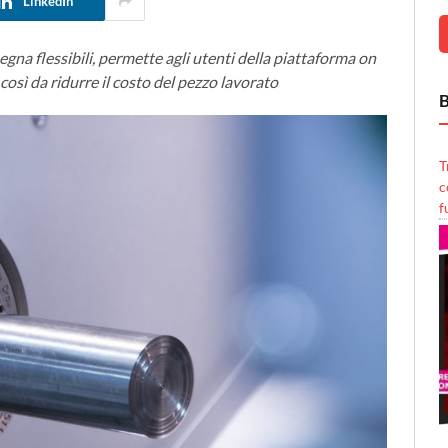
LinkedIn
na flessibili, permette agli utenti della piattaforma on
 così da ridurre il costo del pezzo lavorato
B
T
c
f