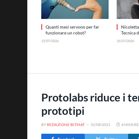
Quanti mesi servono per far
Nicoletta
funzionare un robot?
Tecnica 
31/07/2026
31/07/2026
Protolabs riduce i t
prototipi
BY
REDAZIONE BITMAT
31/08/2021
4 MINS R