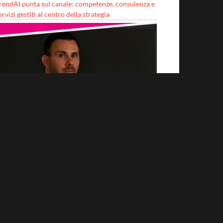
rendAI punta sul canale: competenze, consulenza e
ervizi gestiti al centro della strategia
erché sono importanti i protocolli?