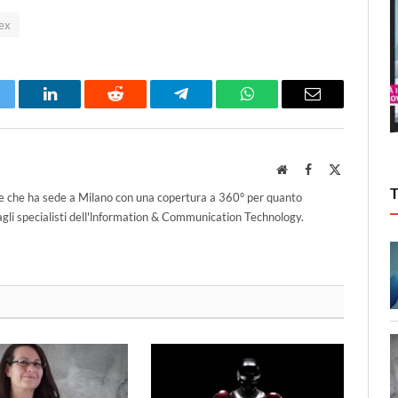
ex
itter
LinkedIn
Reddit
Telegram
WhatsApp
Email
Website
Facebook
X
(Twitter)
ce che ha sede a Milano con una copertura a 360° per quanto
agli specialisti dell'lnformation & Communication Technology.