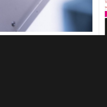
T
s
ella realizzazione di prototipi customizzati e pezzi di
logie digitali. L’azienda si avvale infatti di sistemi
anzati di stampa 3D, lavorazione CNC e stampaggio a
 Il risultato è una rapidità di immissione sul mercato
P
li ingegneri di tutto il mondo.
con tempi di consegna flessibili, permette agli utenti
e le date di consegna così da ridurre il costo del pezzo