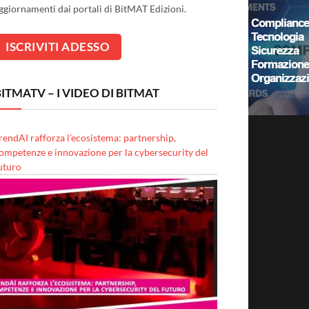
ggiornamenti dai portali di BitMAT Edizioni.
ITMATV – I VIDEO DI BITMAT
rendAI rafforza l’ecosistema: partnership,
ompetenze e innovazione per la cybersecurity del
uturo