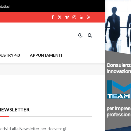
tattaci
Facebook
X
Vimeo
Instagram
LinkedIn
RSS
(Twitter)
USTRY 4.0
APPUNTAMENTI
NEWSLETTER
scriviti alla Newsletter per ricevere gli