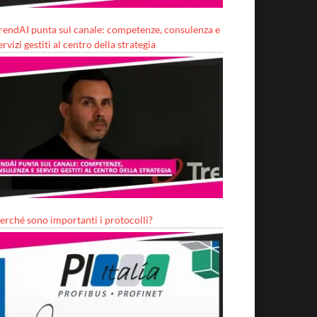
rendAI punta sul canale: competenze, consulenza e
ervizi gestiti al centro della strategia
erché sono importanti i protocolli?