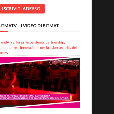
ITMATV – I VIDEO DI BITMAT
rendAI rafforza l’ecosistema: partnership,
ompetenze e innovazione per la cybersecurity del
uturo