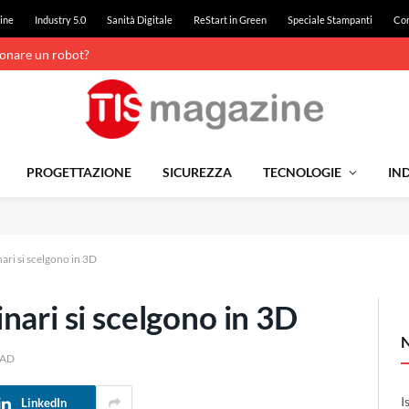
ine
Industry 5.0
Sanità Digitale
ReStart in Green
Speciale Stampanti
Con
ionare un robot?
PROGETTAZIONE
SICUREZZA
TECNOLOGIE
IND
ari si scelgono in 3D
nari si scelgono in 3D
EAD
I
LinkedIn