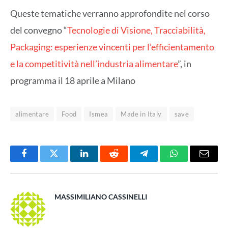
Queste tematiche verranno approfondite nel corso
del convegno “
Tecnologie di Visione, Tracciabilità,
Packaging: esperienze vincenti per l’efficientamento
e la competitività nell’industria alimentare
”, in
programma il 18 aprile a Milano
alimentare
Food
Ismea
Made in Italy
save
Facebook
Twitter
LinkedIn
Reddit
Telegram
WhatsApp
Email
MASSIMILIANO CASSINELLI