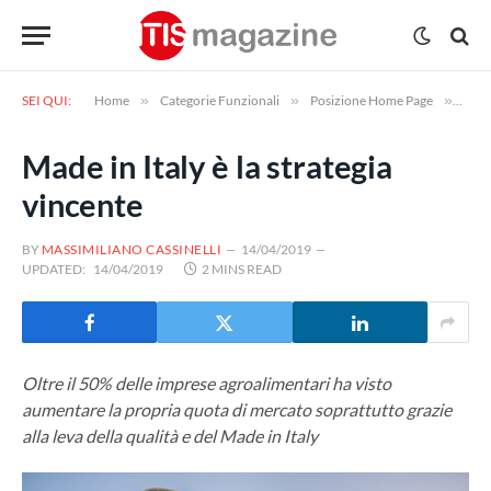
SEI QUI:
Home
»
Categorie Funzionali
»
Posizione Home Page
»
Made 
Made in Italy è la strategia
vincente
BY
MASSIMILIANO CASSINELLI
14/04/2019
UPDATED:
14/04/2019
2 MINS READ
Oltre il 50% delle imprese agroalimentari ha visto
aumentare la propria quota di mercato soprattutto grazie
alla leva della qualità e del Made in Italy