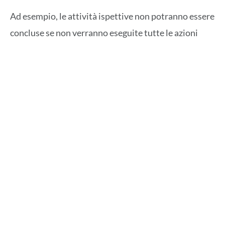
Ad esempio, le attività ispettive non potranno essere
concluse se non verranno eseguite tutte le azioni
previste dalla check-list impostata nel software. I
processi automatizzati del flusso di lavoro possono
essere impostati per monitorare se le attività
richieste sono state completate con successo.
Inoltre, il processo di ispezione potrà essere
finalizzato dall’operatore soltanto in seguito alle
approvazioni di tutti i livelli di responsabilità
richiesti. Tale work-flow consentirà agli operatori di
gestire l’infrastruttura e le informazioni associate in
modo condiviso e trasparente.