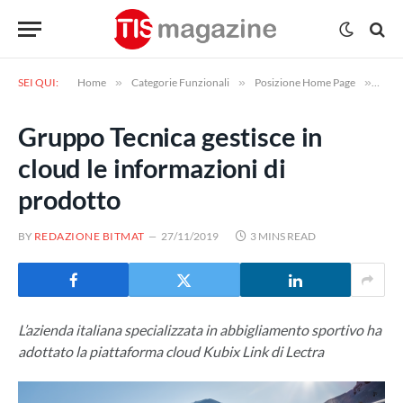
SEI QUI:
Home
»
Categorie Funzionali
»
Posizione Home Page
»
Grup
Gruppo Tecnica gestisce in
cloud le informazioni di
prodotto
BY
REDAZIONE BITMAT
27/11/2019
3 MINS READ
L’azienda italiana specializzata in abbigliamento sportivo ha
adottato la piattaforma cloud Kubix Link di Lectra