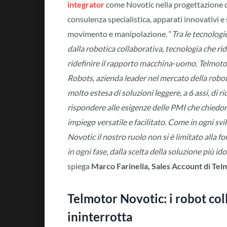
integrator
come Novotic nella progettazione d
consulenza specialistica, apparati innovativi e 
movimento e manipolazione. “
Tra le tecnologie
dalla robotica collaborativa, tecnologia che ri
ridefinire il rapporto macchina-uomo. Telmotor è
Robots, azienda leader nel mercato della robot
molto estesa di soluzioni leggere, a 6 assi, di 
rispondere alle esigenze delle PMI che chiedo
impiego versatile e facilitato. Come in ogni svi
Novotic il nostro ruolo non si è limitato alla 
in ogni fase, dalla scelta della soluzione più id
spiega
Marco Farinella, Sales Account di Tel
Telmotor Novotic: i robot co
ininterrotta