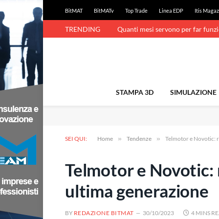
BitMAT
BitMATv
Top Trade
Linea EDP
Itis Magaz
TRENDING
Quanti mesi servono per far funz
STAMPA 3D
SIMULAZIONE
SEI QUI:
Home
»
Tendenze
»
Telmotor e Novotic: r
Telmotor e Novotic: 
ultima generazione
BY
REDAZIONE BITMAT
30/10/2023
4 MINS R