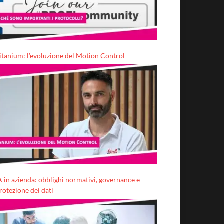
itanium: l’evoluzione del Motion Control
A in azienda: obblighi normativi, governance e
rotezione dei dati