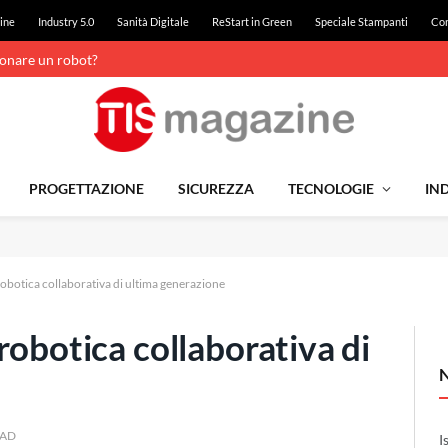
ine
Industry 5.0
Sanità Digitale
ReStart in Green
Speciale Stampanti
Con
ionare un robot?
PROGETTAZIONE
SICUREZZA
TECNOLOGIE
IND
obotica collaborativa di ultima generazione
robotica collaborativa di
EAD
I