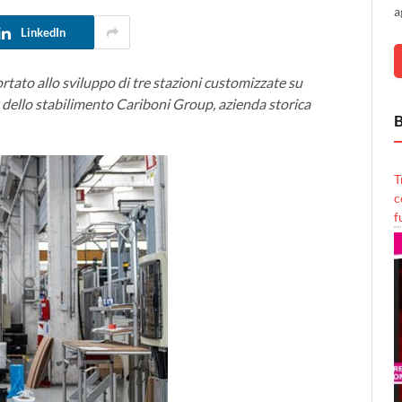
a
LinkedIn
rtato allo sviluppo di tre stazioni customizzate su
ica dello stabilimento Cariboni Group, azienda storica
B
T
c
f