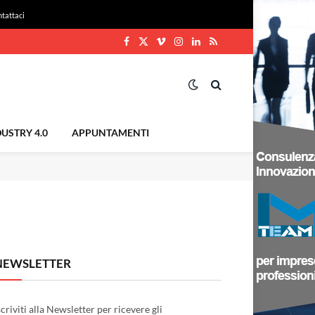
tattaci
Facebook
X
Vimeo
Instagram
LinkedIn
RSS
(Twitter)
USTRY 4.0
APPUNTAMENTI
NEWSLETTER
scriviti alla Newsletter per ricevere gli