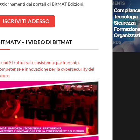
ggiornamenti dai portali di BitMAT Edizioni.
ITMATV – I VIDEO DI BITMAT
rendAI rafforza l’ecosistema: partnership,
ompetenze e innovazione per la cybersecurity del
uturo