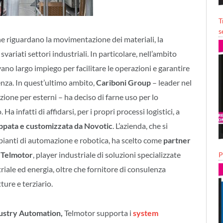
T
s
e riguardano la movimentazione dei materiali, la
variati settori industriali. In particolare, nell’ambito
ovano largo impiego per facilitare le operazioni e garantire
enza. In quest’ultimo ambito,
Cariboni Group
– leader nel
ione per esterni – ha deciso di farne uso per lo
a infatti di affidarsi, per i propri processi logistici, a
uppata e customizzata da
Novotic
. L’azienda, che si
mpianti di automazione e robotica, ha scelto come
partner
Telmotor
, player industriale di soluzioni specializzate
P
riale ed energia, oltre che fornitore di consulenza
ture e terziario.
dustry Automation,
Telmotor supporta i
system