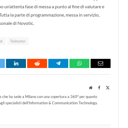
o un’attenta fase di messa a punto al fine di valutare e
Tutta la parte di programmazione, messa in servizio,
sonale di Novotic.
ot
Telmotor
itter
LinkedIn
Reddit
Telegram
WhatsApp
Email
Website
Facebook
X
(Twitter)
ce che ha sede a Milano con una copertura a 360° per quanto
agli specialisti dell'lnformation & Communication Technology.