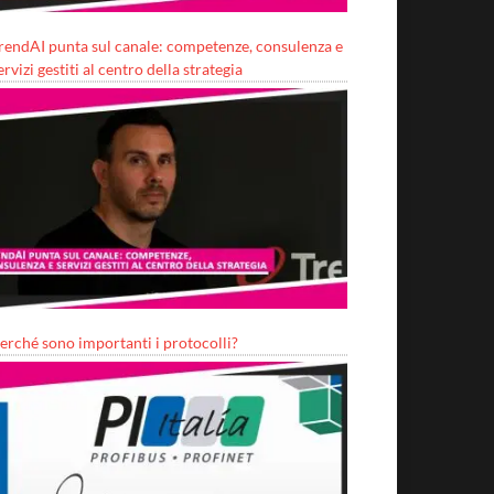
rendAI punta sul canale: competenze, consulenza e
ervizi gestiti al centro della strategia
erché sono importanti i protocolli?