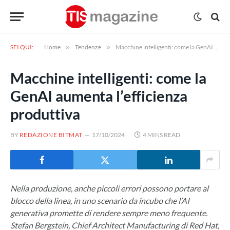
SEI QUI:
Home
»
Tendenze
»
Macchine intelligenti: come la GenAI aumenta l’efficienza produttiva
Macchine intelligenti: come la
GenAI aumenta l’efficienza
produttiva
BY
REDAZIONE BITMAT
17/10/2024
4 MINS READ
Nella produzione, anche piccoli errori possono portare al
blocco della linea, in uno scenario da incubo che l’AI
generativa promette di rendere sempre meno frequente.
Stefan Bergstein, Chief Architect Manufacturing di Red Hat,