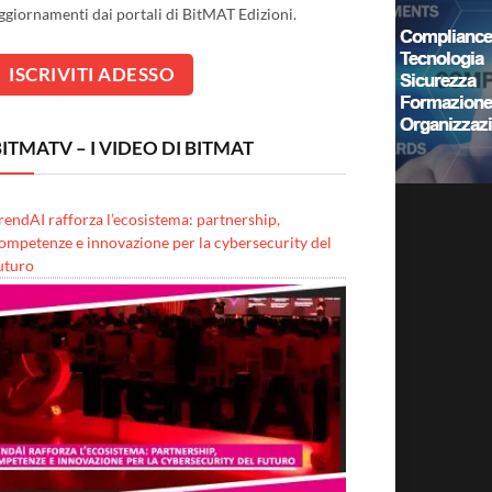
ggiornamenti dai portali di BitMAT Edizioni.
ITMATV – I VIDEO DI BITMAT
rendAI rafforza l’ecosistema: partnership,
ompetenze e innovazione per la cybersecurity del
uturo