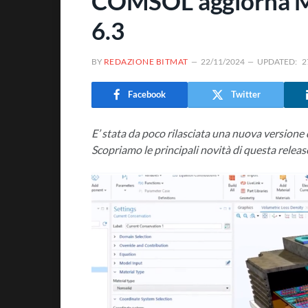
COMSOL aggiorna Mu
6.3
BY
REDAZIONE BITMAT
22/11/2024
UPDATED:
2
Facebook
Twitter
E’ stata da poco rilasciata una nuova versio
Scopriamo le principali novità di questa releas