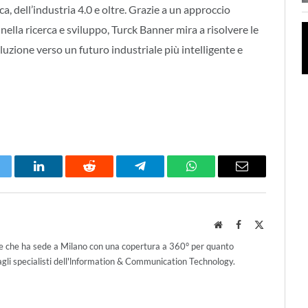
a, dell’industria 4.0 e oltre. Grazie a un approccio
nella ricerca e sviluppo, Turck Banner mira a risolvere le
luzione verso un futuro industriale più intelligente e
itter
LinkedIn
Reddit
Telegram
WhatsApp
Email
Website
Facebook
X
(Twitter)
ce che ha sede a Milano con una copertura a 360° per quanto
agli specialisti dell'lnformation & Communication Technology.