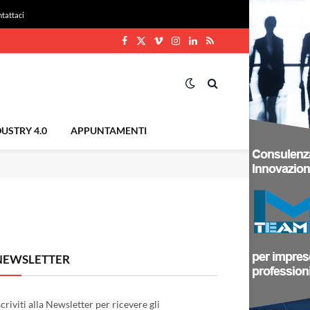
tattaci
Facebook
X
Vimeo
Instagram
LinkedIn
RSS
(Twitter)
USTRY 4.0
APPUNTAMENTI
NEWSLETTER
scriviti alla Newsletter per ricevere gli