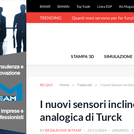
BitMAT
BitMATv
Top Trade
Linea EDP
Itis Magaz
TRENDING
Quanti mesi servono per far funz
STAMPA 3D
SIMULAZIONE
SEI QUI:
Home
»
Featured
»
I nuovi sensori inclin
I nuovi sensori incli
analogica di Turck
BY
REDAZIONE BITMAT
25/11/2024
UPDATED:
2