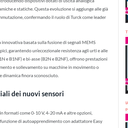
roducendo dispositivi dotati di uscita analogica
amiche e statiche. Questa evoluzione si aggiunge alle già
ommutazione, confermando il ruolo di Turck come leader
T
a innovativa basata sulla fusione di segnali MEMS
ci, garantendo un’eccezionale resistenza agli urti e alle
B1N e B1NF) e bi-asse (B2N e B2NF), offrono prestazioni
namento e sollevamento su macchine in movimento o
e dinamica finora sconosciuto.
iali dei nuovi sensori
I
p
 in formati come 0-10 V, 4-20 mA e altre opzioni,
o funzione di autoapprendimento con adattatore Easy