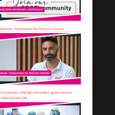
itanium: l’evoluzione del Motion Control
A in azienda: obblighi normativi, governance e
rotezione dei dati