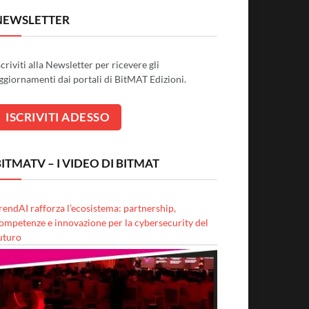
NEWSLETTER
scriviti alla Newsletter per ricevere gli
ggiornamenti dai portali di BitMAT Edizioni.
ITMATV – I VIDEO DI BITMAT
rendAI rafforza l’ecosistema: partnership,
ompetenze e innovazione per la cybersecurity del
uturo