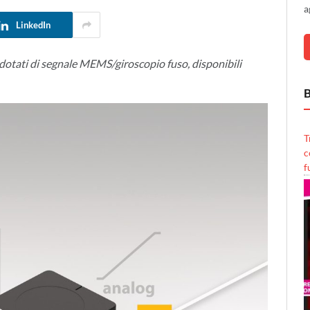
a
LinkedIn
 dotati di segnale MEMS/giroscopio fuso, disponibili
B
T
c
f