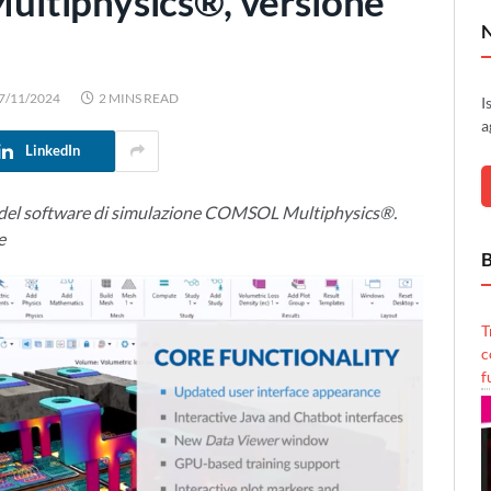
ltiphysics®, versione
7/11/2024
2 MINS READ
I
a
LinkedIn
ne del software di simulazione COMSOL Multiphysics®.
e
B
T
c
f