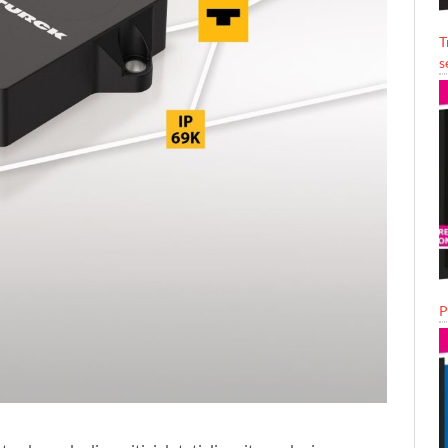
T
s
P