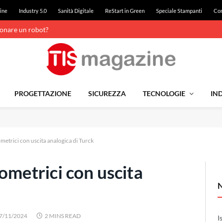
ine
Industry 5.0
Sanità Digitale
ReStart in Green
Speciale Stampanti
Con
ionare un robot?
PROGETTAZIONE
SICUREZZA
TECNOLOGIE
IND
ometrici con uscita analogica di Turck
nometrici con uscita
7/11/2024
2 MINS READ
I