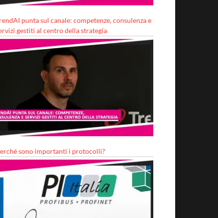
rendAI punta sul canale: competenze, consulenza e
ervizi gestiti al centro della strategia
erché sono importanti i protocolli?