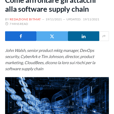
alla software supply chain
BY
REDAZIONE BITMAT
19/11/2021
UPDATED:
19/11/2021
7 MINS READ
John Walsh, senior product mktg manager, DevOps
security, CyberArk e Tim Johnson, director, product
marketing, CloudBees, dicono la loro sui rischi per la
software supply chain