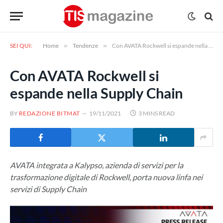
SEI QUI:
Home
»
Tendenze
»
Con AVATA Rockwell si espande nella Supply Chain
Con AVATA Rockwell si
espande nella Supply Chain
BY
REDAZIONE BITMAT
19/11/2021
3 MINS READ
AVATA integrata a Kalypso, azienda di servizi per la
trasformazione digitale di Rockwell, porta nuova linfa nei
servizi di Supply Chain