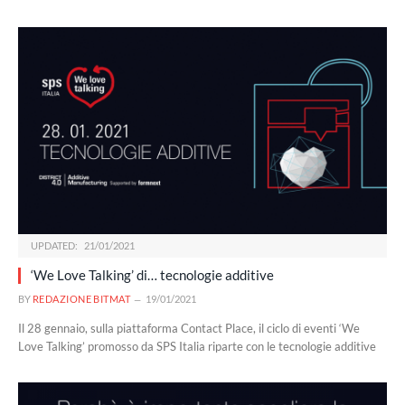
UPDATED:
21/01/2021
‘We Love Talking’ di… tecnologie additive
BY
REDAZIONE BITMAT
19/01/2021
Il 28 gennaio, sulla piattaforma Contact Place, il ciclo di eventi ‘We
Love Talking’ promosso da SPS Italia riparte con le tecnologie additive