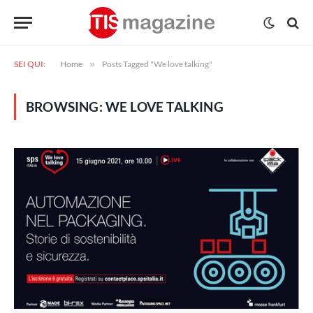
SEI QUI:
Home
»
Posts Tagged "We love talking"
BROWSING:
WE LOVE TALKING