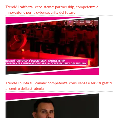
TrendAI rafforza l’ecosistema: partnership, competenze e
innovazione per la cybersecurity del futuro
TrendAI punta sul canale: competenze, consulenza e servizi gestiti
al centro della strategia