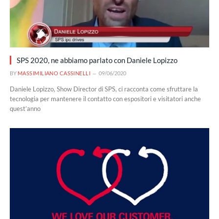
SPS 2020, ne abbiamo parlato con Daniele Lopizzo
BY
MASSIMILIANO CASSINELLI
09/06/2020
Daniele Lopizzo, Show Director di SPS, ci racconta come sfruttare la
tecnologia per mantenere il contatto con espositori e visitatori anche
quest’anno