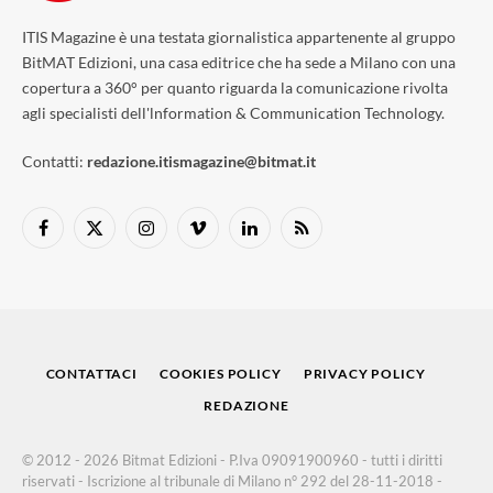
ITIS Magazine è una testata giornalistica appartenente al gruppo
BitMAT Edizioni, una casa editrice che ha sede a Milano con una
copertura a 360° per quanto riguarda la comunicazione rivolta
agli specialisti dell'lnformation & Communication Technology.
Contatti:
redazione.itismagazine@bitmat.it
Facebook
X
Instagram
Vimeo
LinkedIn
RSS
(Twitter)
CONTATTACI
COOKIES POLICY
PRIVACY POLICY
REDAZIONE
© 2012 - 2026 Bitmat Edizioni - P.Iva 09091900960 - tutti i diritti
riservati - Iscrizione al tribunale di Milano n° 292 del 28-11-2018 -