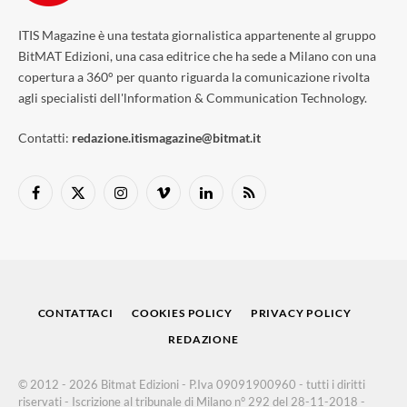
ITIS Magazine è una testata giornalistica appartenente al gruppo
BitMAT Edizioni, una casa editrice che ha sede a Milano con una
copertura a 360° per quanto riguarda la comunicazione rivolta
agli specialisti dell'lnformation & Communication Technology.
Contatti:
redazione.itismagazine@bitmat.it
Facebook
X
Instagram
Vimeo
LinkedIn
RSS
(Twitter)
CONTATTACI
COOKIES POLICY
PRIVACY POLICY
REDAZIONE
© 2012 - 2026 Bitmat Edizioni - P.Iva 09091900960 - tutti i diritti
riservati - Iscrizione al tribunale di Milano n° 292 del 28-11-2018 -