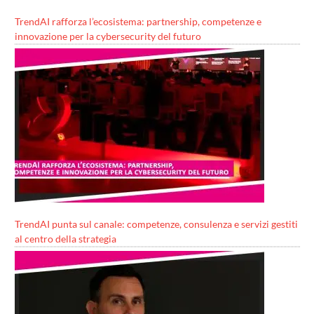
TrendAI rafforza l’ecosistema: partnership, competenze e
innovazione per la cybersecurity del futuro
TrendAI punta sul canale: competenze, consulenza e servizi gestiti
al centro della strategia