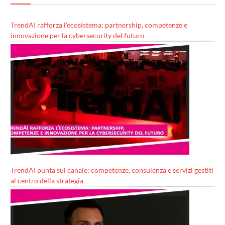
TrendAI rafforza l’ecosistema: partnership, competenze e
innovazione per la cybersecurity del futuro
TrendAI punta sul canale: competenze, consulenza e servizi gestiti
al centro della strategia