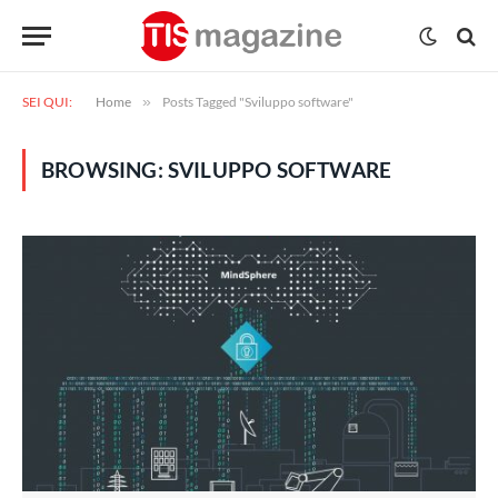
SEI QUI:
Home
»
Posts Tagged "Sviluppo software"
BROWSING:
SVILUPPO SOFTWARE