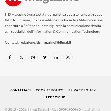
ITIS Magazine è una testata giornalistica appartenente al gruppo
BitMAT Edizioni, una casa editrice che ha sede a Milano con una
copertura a 360° per quanto riguarda la comunicazione rivolta
agli specialisti dell'lnformation & Communication Technology.
Contatti:
redazione.itismagazine@bitmat.it
Facebook
X
Instagram
Vimeo
LinkedIn
RSS
(Twitter)
CONTATTACI
COOKIES POLICY
PRIVACY POLICY
REDAZIONE
© 2012 - 2026 Bitmat Edizioni - P.Iva 09091900960 - tutti i diritti