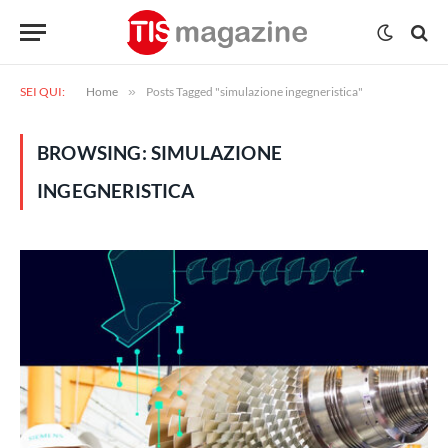
SEI QUI:
Home
»
Posts Tagged "simulazione ingegneristica"
BROWSING:
SIMULAZIONE
INGEGNERISTICA