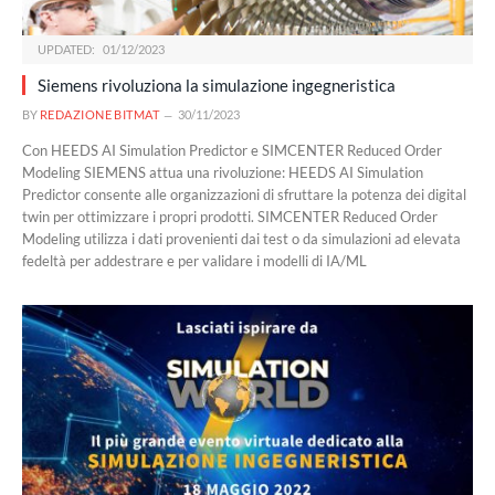
UPDATED:
01/12/2023
Siemens rivoluziona la simulazione ingegneristica
BY
REDAZIONE BITMAT
30/11/2023
Con HEEDS AI Simulation Predictor e SIMCENTER Reduced Order
Modeling SIEMENS attua una rivoluzione: HEEDS AI Simulation
Predictor consente alle organizzazioni di sfruttare la potenza dei digital
twin per ottimizzare i propri prodotti. SIMCENTER Reduced Order
Modeling utilizza i dati provenienti dai test o da simulazioni ad elevata
fedeltà per addestrare e per validare i modelli di IA/ML