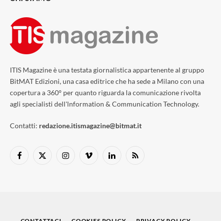
ITIS Magazine è una testata giornalistica appartenente al gruppo
BitMAT Edizioni, una casa editrice che ha sede a Milano con una
copertura a 360° per quanto riguarda la comunicazione rivolta
agli specialisti dell'lnformation & Communication Technology.
Contatti:
redazione.itismagazine@bitmat.it
Facebook
X
Instagram
Vimeo
LinkedIn
RSS
(Twitter)
CONTATTACI
COOKIES POLICY
PRIVACY POLICY