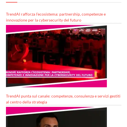
TrendAI rafforza l’ecosistema: partnership, competenze e
innovazione per la cybersecurity del futuro
TrendAI punta sul canale: competenze, consulenza e servizi gestiti
al centro della strategia