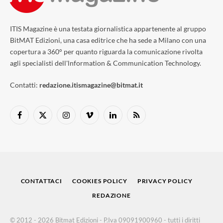
ITIS Magazine è una testata giornalistica appartenente al gruppo
BitMAT Edizioni, una casa editrice che ha sede a Milano con una
copertura a 360° per quanto riguarda la comunicazione rivolta
agli specialisti dell'lnformation & Communication Technology.
Contatti:
redazione.itismagazine@bitmat.it
Facebook
X
Instagram
Vimeo
LinkedIn
RSS
(Twitter)
CONTATTACI
COOKIES POLICY
PRIVACY POLICY
REDAZIONE
© 2012 - 2026 Bitmat Edizioni - P.Iva 09091900960 - tutti i diritti