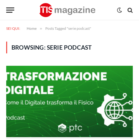
SEI QUI:
Home
»
Posts Tagged "serie podcast"
BROWSING:
SERIE PODCAST