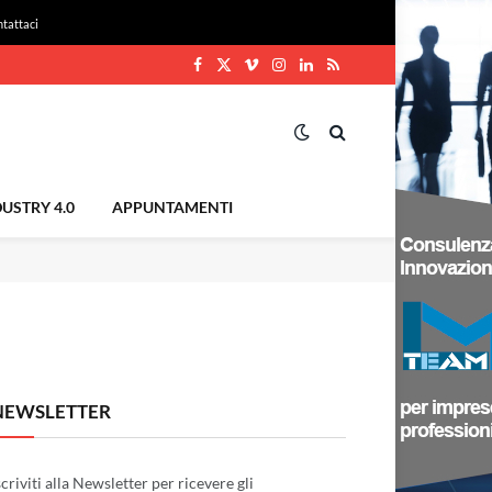
tattaci
Facebook
X
Vimeo
Instagram
LinkedIn
RSS
(Twitter)
USTRY 4.0
APPUNTAMENTI
NEWSLETTER
scriviti alla Newsletter per ricevere gli