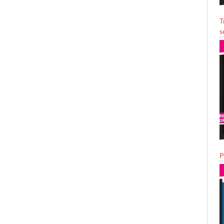
T
s
P