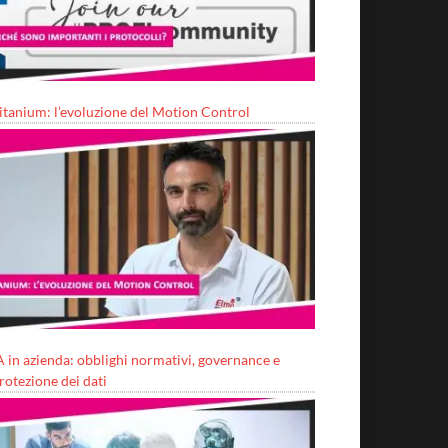
itanium: l’evoluzione del Motion Control
A in azienda: obblighi normativi, governance e
rotezione dei dati