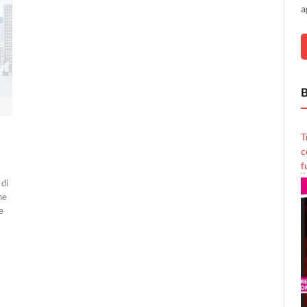
a
B
T
c
f
 di
ne
e