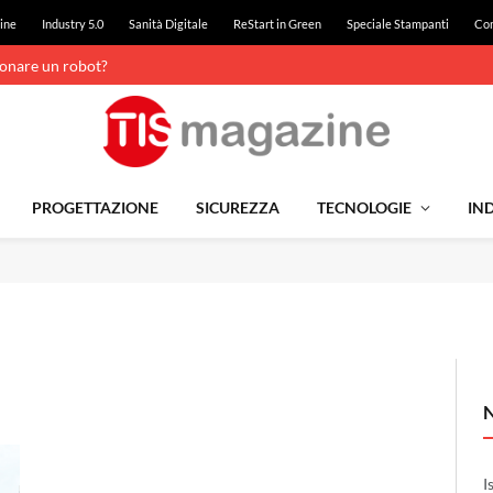
ine
Industry 5.0
Sanità Digitale
ReStart in Green
Speciale Stampanti
Con
ionare un robot?
PROGETTAZIONE
SICUREZZA
TECNOLOGIE
IND
I