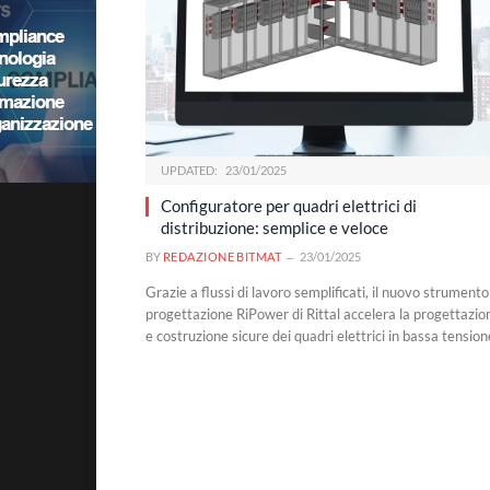
UPDATED:
23/01/2025
Configuratore per quadri elettrici di
distribuzione: semplice e veloce
BY
REDAZIONE BITMAT
23/01/2025
Grazie a flussi di lavoro semplificati, il nuovo strumento
progettazione RiPower di Rittal accelera la progettazio
e costruzione sicure dei quadri elettrici in bassa tension