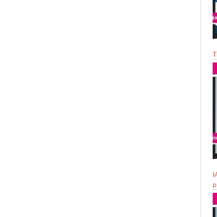
T
I
p