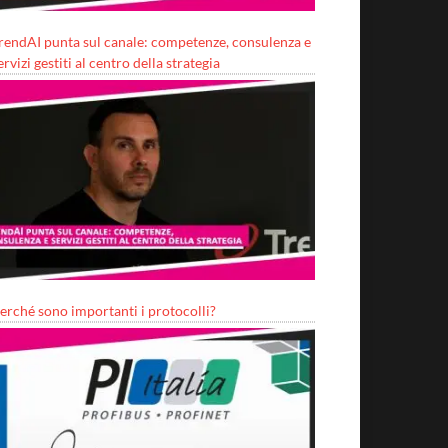
rendAI punta sul canale: competenze, consulenza e
ervizi gestiti al centro della strategia
erché sono importanti i protocolli?