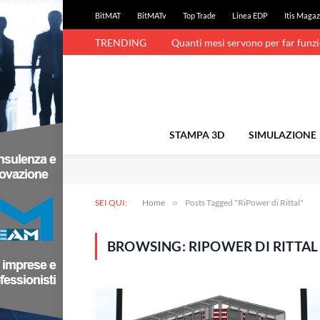
BitMAT
BitMATv
Top Trade
Linea EDP
Itis Magaz
TRENDING
Quanti mesi servono per far funz
STAMPA 3D
SIMULAZIONE
SEI QUI:
Home
»
Posts Tagged "RiPower di Rittal"
BROWSING:
RIPOWER DI RITTAL