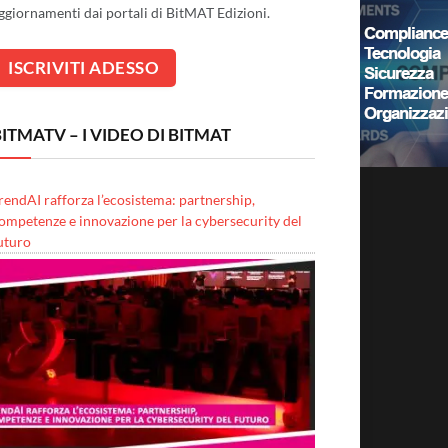
ggiornamenti dai portali di BitMAT Edizioni.
ITMATV – I VIDEO DI BITMAT
rendAI rafforza l’ecosistema: partnership,
ompetenze e innovazione per la cybersecurity del
uturo