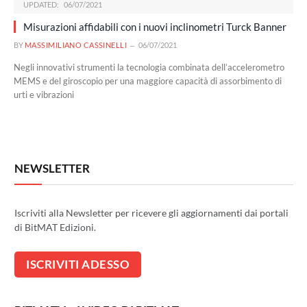
UPDATED:
06/07/2021
Misurazioni affidabili con i nuovi inclinometri Turck Banner
BY
MASSIMILIANO CASSINELLI
06/07/2021
Negli innovativi strumenti la tecnologia combinata dell’accelerometro
MEMS e del giroscopio per una maggiore capacità di assorbimento di
urti e vibrazioni
NEWSLETTER
Iscriviti alla Newsletter per ricevere gli aggiornamenti dai portali
di BitMAT Edizioni.