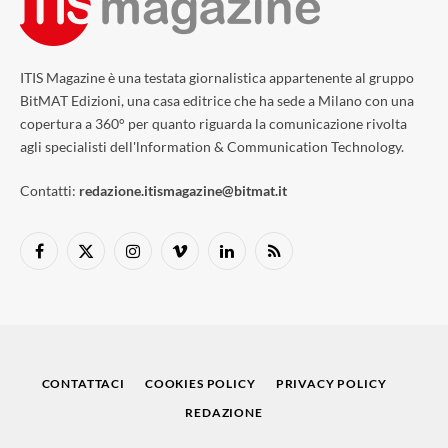
ITIS Magazine è una testata giornalistica appartenente al gruppo
BitMAT Edizioni, una casa editrice che ha sede a Milano con una
copertura a 360° per quanto riguarda la comunicazione rivolta
agli specialisti dell'lnformation & Communication Technology.
Contatti:
redazione.itismagazine@bitmat.it
Facebook
X
Instagram
Vimeo
LinkedIn
RSS
(Twitter)
CONTATTACI
COOKIES POLICY
PRIVACY POLICY
REDAZIONE